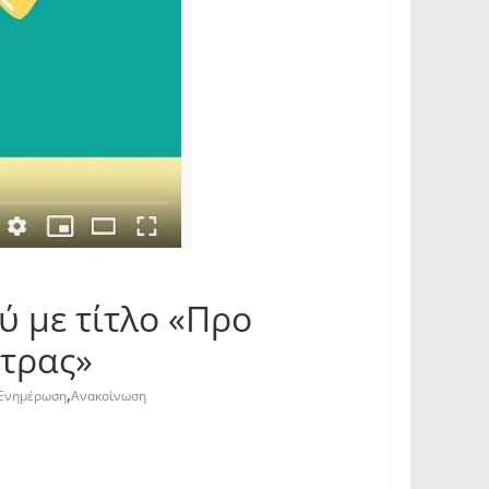
ύ με τίτλο «Προ
τρας»
,
Ενημέρωση
Ανακοίνωση