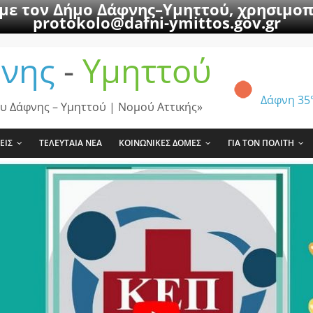
 με τον Δήμο Δάφνης–Υμηττού, χρησιμοπ
protokolo@dafni-ymittos.gov.gr
νης
-
Υμηττού
Δάφνη
35
υ Δάφνης – Υμηττού | Νομού Αττικής»
ΕΙΣ
ΤΕΛΕΥΤΑΙΑ ΝΕΑ
ΚΟΙΝΩΝΙΚΕΣ ΔΟΜΕΣ
ΓΙΑ ΤΟΝ ΠΟΛΙΤΗ