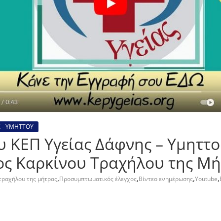
 - ΥΜΗΤΤΟΥ
 ΚΕΠ Υγείας Δάφνης – Υμηττο
ος Καρκίνου Τραχήλου της Μή
,
,
,
,
τραχήλου της μήτρας
Προσυμπτωματικός έλεγχος
Βίντεο ενημέρωσης
Youtube