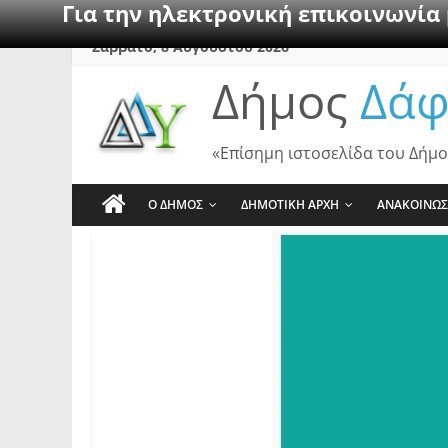
Για την ηλεκτρονική επικοινωνία
Skip
Σάββατο, 8 Αυγούστου 2026
to
Δήμος
Δάφ
content
«Επίσημη ιστοσελίδα του Δήμο
Ο ΔΗΜΟΣ
ΔΗΜΟΤΙΚΗ ΑΡΧΗ
ΑΝΑΚΟΙΝΩΣ