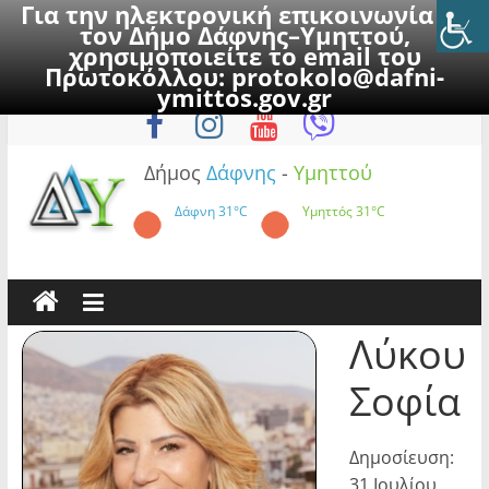
Για την ηλεκτρονική επικοινωνία με
τον Δήμο Δάφνης–Υμηττού,
χρησιμοποιείτε το email του
Πρωτοκόλλου:
protokolo@dafni-
Skip
Κυριακή, 9 Αυγούστου 2026
ymittos.gov.gr
to
content
Δήμος
Δάφνης
-
Υμηττού
Δάφνη
31°C
Υμηττός
31°C
Λύκου
Σοφία
Δημοσίευση:
31 Ιουλίου