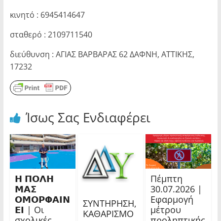
κινητό : 6945414647
σταθερό : 2109711540
διεύθυνση : ΑΓΙΑΣ ΒΑΡΒΑΡΑΣ 62 ΔΑΦΝΗ, ΑΤΤΙΚΗΣ,
17232
Ίσως Σας Ενδιαφέρει
𝝜 𝝥𝝤𝝠𝝜
Πέμπτη
𝝡𝝖𝝨
30.07.2026 |
𝝤𝝡𝝤𝝦𝝫𝝖𝝞𝝢
Εφαρμογή
ΣΥΝΤΗΡΗΣΗ,
𝝚𝝞 | Οι
μέτρου
ΚΑΘΑΡΙΣΜΟ
σχολικές
προληπτικής