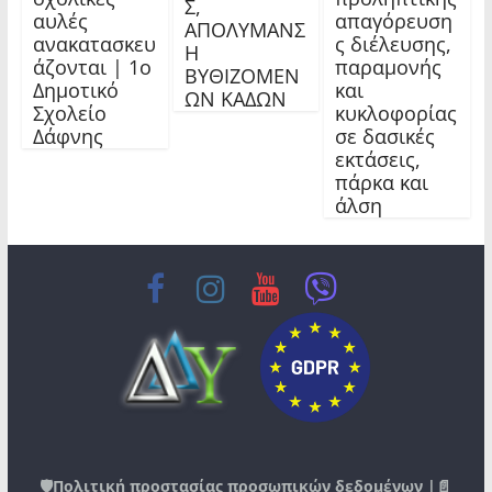
Σ,
αυλές
απαγόρευση
ΑΠΟΛΥΜΑΝΣ
ανακατασκευ
ς διέλευσης,
Η
άζονται | 1ο
παραμονής
ΒΥΘΙΖΟΜΕΝ
Δημοτικό
και
ΩΝ ΚΑΔΩΝ
Σχολείο
κυκλοφορίας
Δάφνης
σε δασικές
εκτάσεις,
πάρκα και
άλση
🛡️
Πολιτική προστασίας προσωπικών δεδομένων
|📄