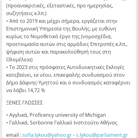
(προανακριτικές, εξεταστικές, προ ημερησίας,
συζητήσεις κ.λπ.)
• Από το 2019 και μέχρι σήμερα, εργάζεται στην
Επιστημονική Υπηρεσία της Βουλής, με ευθύνη
κυρίως το Νομοθετικό έργο της (νομοσχέδια,
προετοιμασία αυτών στις αρμόδιες Επιτροπές κ.λπ.,
ψήφιση αυτών και παρακολούθησή τους στη
Ολομέλεια)
• Το 2023 στις πρόσφατες Αυτοδιοικητικές Εκλογές
κατεβαίνει, εκ νέου, επικεφαλής συνδυασμού στον
Δήμο Δάφνης-Υμηττού και ο συνδυασμός καταφέρνει
να λάβει 14,72 %
ΞΕΝΕΣ ΓΛΩΣΣΕΣ
• Αγγλικά, Proficency university of Michigan
• Γαλλικά, Sorbonne Γαλλικό Ινστιτούτο Αθήνας
email :
sofia.lykou@yahoo.gr
-
s.lykou@parliament.gr