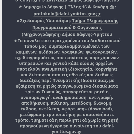
📌 Δημαρχείο Δάφνης | Έλλης 16 & Κανάρη 📩 :
protokolo@dafni-ymittos.gov.gr
🔹Σχεδιασμός-Υλοποίηση:
Τμήμα Πληροφορικής
Προγραμματισμού & Οργάνωσης
(Μηχανογράφηση)
Δήμου Δάφνης-Υμηττού
🔸Το σύνολο του περιεχομένου του Διαδικτυακού
Τόπου μας, συμπεριλαμβανομένων, των
κειμένων, ειδήσεων, γραφικών, φωτογραφιών,
σχεδιαγραμμάτων, απεικονίσεων, παρεχόμενων
υπηρεσιών και γενικά κάθε είδους αρχείων,
αποτελούν πνευματική ιδιοκτησία, (copyright)
και διέπονται από τις εθνικές και διεθνείς
διατάξεις περί Πνευματικής Ιδιοκτησίας, με
εξαίρεση τα ρητώς αναγνωρισμένα δικαιώματα
τρίτων.
Συνεπώς, απαγορεύεται ρητά η
αναπαραγωγή, αναδημοσίευση, αντιγραφή,
αποθήκευση, πώληση, μετάδοση, διανομή,
έκδοση, εκτέλεση, «φόρτωση» (download),
μετάφραση, τροποποίηση με οποιονδήποτε
τρόπο, τμηματικά η περιληπτικά χωρίς τη ρητή
προηγούμενη έγγραφη συναίνεση του
dafni-
ymittos.gov.gr