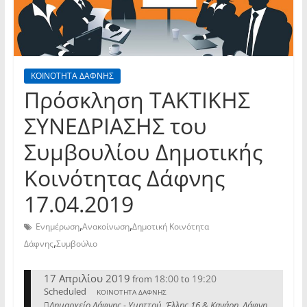
ΚΟΙΝΟΤΗΤΑ ΔΑΦΝΗΣ
Πρόσκληση TAKTIKHΣ
ΣΥΝΕΔΡΙΑΣΗΣ του
Συμβουλίου Δημοτικής
Κοινότητας Δάφνης
17.04.2019
,
,
Ενημέρωση
Ανακοίνωση
Δημοτική Κοινότητα
,
Δάφνης
Συμβούλιο
17 Απριλίου 2019
18:00
19:20
from
to
Scheduled
ΚΟΙΝΟΤΗΤΑ ΔΑΦΝΗΣ
Δημαρχείο Δάφνης - Υμηττού, Έλλης 16 & Κανάρη, Δάφνη,