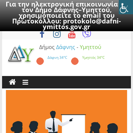
Για την ηλεκτρονική επικοινωνία με
τον Δήμο Δάφνης–Υμηττού,
χρησιμοποιείτε το email του
Πρωτοκόλλου:
protokolo@dafni-
Skip
Παρασκευή, 7 Αυγούστου 2026
ymittos.gov.gr
to
content
Δήμος
Δάφνης
-
Υμηττού
Δάφνη
34°C
Υμηττός
34°C