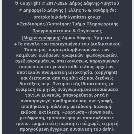
🔰 Copyright © 2017-2026
Δήμος Δάφνης-Υμηττού
📌 Δημαρχείο Δάφνης | Έλλης 16 & Κανάρη 📩 :
protokolo@dafni-ymittos.gov.gr
🔹Σχεδιασμός-Υλοποίηση:
Τμήμα Πληροφορικής
Προγραμματισμού & Οργάνωσης
(Μηχανογράφηση)
Δήμου Δάφνης-Υμηττού
🔸Το σύνολο του περιεχομένου του Διαδικτυακού
Τόπου μας, συμπεριλαμβανομένων, των
κειμένων, ειδήσεων, γραφικών, φωτογραφιών,
σχεδιαγραμμάτων, απεικονίσεων, παρεχόμενων
υπηρεσιών και γενικά κάθε είδους αρχείων,
αποτελούν πνευματική ιδιοκτησία, (copyright)
και διέπονται από τις εθνικές και διεθνείς
διατάξεις περί Πνευματικής Ιδιοκτησίας, με
εξαίρεση τα ρητώς αναγνωρισμένα δικαιώματα
τρίτων.
Συνεπώς, απαγορεύεται ρητά η
αναπαραγωγή, αναδημοσίευση, αντιγραφή,
αποθήκευση, πώληση, μετάδοση, διανομή,
έκδοση, εκτέλεση, «φόρτωση» (download),
μετάφραση, τροποποίηση με οποιονδήποτε
τρόπο, τμηματικά η περιληπτικά χωρίς τη ρητή
προηγούμενη έγγραφη συναίνεση του
dafni-