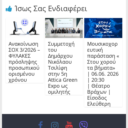
Ίσως Σας Ενδιαφέρει
Ανακοίνωση
Συμμετοχή
Μουσικοχορ
ΣΟΧ 3/2026 –
του
ευτική
ΦΥΛΑΚΕΣ
Δημάρχου
παράσταση «
πρόσληψης
Νικόλαου
Στου χορού
προσωπικού
Τσιλίφη
τα βήματα»
ορισμένου
στην 5η
| 06.06. 2026
χρόνου
Attica Green
| 20:30
Expo ως
| Θέατρο
ομιλητής
Βράχων |
Είσοδος
Ελεύθερη