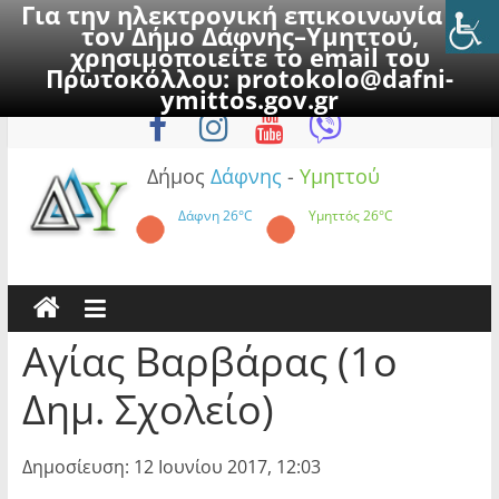
Για την ηλεκτρονική επικοινωνία με
τον Δήμο Δάφνης–Υμηττού,
χρησιμοποιείτε το email του
Πρωτοκόλλου:
protokolo@dafni-
Skip
Πέμπτη, 6 Αυγούστου 2026
ymittos.gov.gr
to
content
Δήμος
Δάφνης
-
Υμηττού
Δάφνη
26°C
Υμηττός
26°C
Αγίας Βαρβάρας (1ο
Δημ. Σχολείο)
Δημοσίευση: 12 Ιουνίου 2017, 12:03