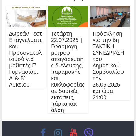
Δωρεάν Τεστ
Τετάρτη
Πρόσκληση
Επαγγελματι
22.07.2026 |
για την 6η
κού
Εφαρμογή
ΤΑΚΤΙΚΗ
Προσανατολ
μέτρου
ΣΥΝΕΔΡΙΑΣΗ
ισμού για
απαγόρευση
του
μαθητές Γ’
ς διέλευσης,
Δημοτικού
Γυμνασίου,
παραμονής
Συμβουλίου
Α’ & Β’
και
την
Λυκείου
κυκλοφορίας
26.05.2026
σε δασικές
και ώρα
εκτάσεις,
21:00
πάρκα και
άλση