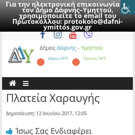
Για την ηλεκτρονική επικοινωνία με
τον Δήμο Δάφνης–Υμηττού,
χρησιμοποιείτε το email του
Πρωτοκόλλου:
protokolo@dafni-
Skip
Παρασκευή, 7 Αυγούστου 2026
ymittos.gov.gr
to
content
Δήμος
Δάφνης
-
Υμηττού
Δάφνη
34°C
Υμηττός
34°C
Πλατεία Χαραυγής
Δημοσίευση: 12 Ιουνίου 2017, 12:05
Ίσως Σας Ενδιαφέρει