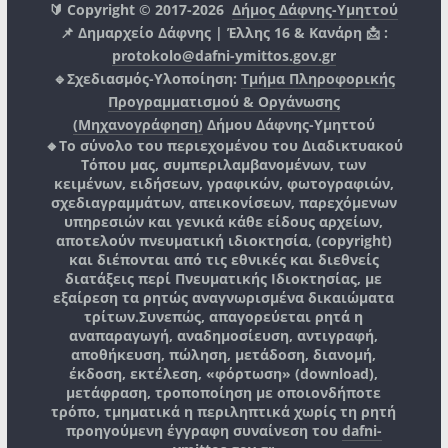
🔰 Copyright © 2017-2026
Δήμος Δάφνης-Υμηττού
📌 Δημαρχείο Δάφνης | Έλλης 16 & Κανάρη 📩 :
protokolo@dafni-ymittos.gov.gr
🔹Σχεδιασμός-Υλοποίηση:
Τμήμα Πληροφορικής
Προγραμματισμού & Οργάνωσης
(Μηχανογράφηση)
Δήμου Δάφνης-Υμηττού
🔸Το σύνολο του περιεχομένου του Διαδικτυακού
Τόπου μας, συμπεριλαμβανομένων, των
κειμένων, ειδήσεων, γραφικών, φωτογραφιών,
σχεδιαγραμμάτων, απεικονίσεων, παρεχόμενων
υπηρεσιών και γενικά κάθε είδους αρχείων,
αποτελούν πνευματική ιδιοκτησία, (copyright)
και διέπονται από τις εθνικές και διεθνείς
διατάξεις περί Πνευματικής Ιδιοκτησίας, με
εξαίρεση τα ρητώς αναγνωρισμένα δικαιώματα
τρίτων.
Συνεπώς, απαγορεύεται ρητά η
αναπαραγωγή, αναδημοσίευση, αντιγραφή,
αποθήκευση, πώληση, μετάδοση, διανομή,
έκδοση, εκτέλεση, «φόρτωση» (download),
μετάφραση, τροποποίηση με οποιονδήποτε
τρόπο, τμηματικά η περιληπτικά χωρίς τη ρητή
προηγούμενη έγγραφη συναίνεση του
dafni-