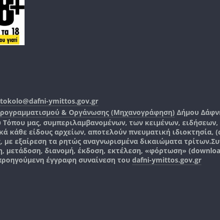
tokolo@dafni-ymittos.gov.gr
Προγραμματισμού & Οργάνωσης (Μηχανογράφηση)
Δήμου Δάφν
ύ Τόπου μας, συμπεριλαμβανομένων, των κειμένων, ειδήσεων
 κάθε είδους αρχείων, αποτελούν πνευματική ιδιοκτησία, (co
ς, με εξαίρεση τα ρητώς αναγνωρισμένα δικαιώματα τρίτων.
Συ
, μετάδοση, διανομή, έκδοση, εκτέλεση, «φόρτωση» (downlo
 προηγούμενη έγγραφη συναίνεση του
dafni-ymittos.gov.gr