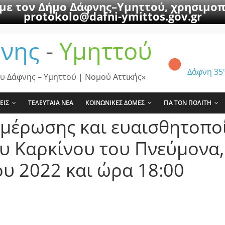
 με τον Δήμο Δάφνης–Υμηττού, χρησιμοπ
protokolo@dafni-ymittos.gov.gr
νης
-
Υμηττού
Δάφνη
35
υ Δάφνης – Υμηττού | Νομού Αττικής»
ΕΙΣ
ΤΕΛΕΥΤΑΙΑ ΝΕΑ
ΚΟΙΝΩΝΙΚΕΣ ΔΟΜΕΣ
ΓΙΑ ΤΟΝ ΠΟΛΙΤΗ
μέρωσης και ευαισθητοποί
υ Καρκίνου του Πνεύμονα, 
υ 2022 και ώρα 18:00