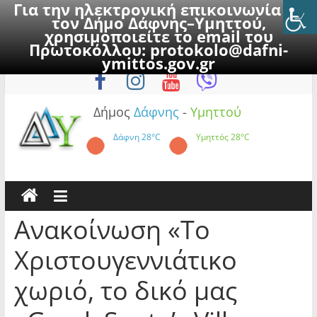
Για την ηλεκτρονική επικοινωνία με
τον Δήμο Δάφνης–Υμηττού,
χρησιμοποιείτε το email του
Πρωτοκόλλου:
protokolo@dafni-
Skip
Σάββατο, 8 Αυγούστου 2026
ymittos.gov.gr
to
content
Δήμος
Δάφνης
-
Υμηττού
Δάφνη
28°C
Υμηττός
28°C
Ανακοίνωση «To
Χριστουγεννιάτικο
χωριό, το δικό μας