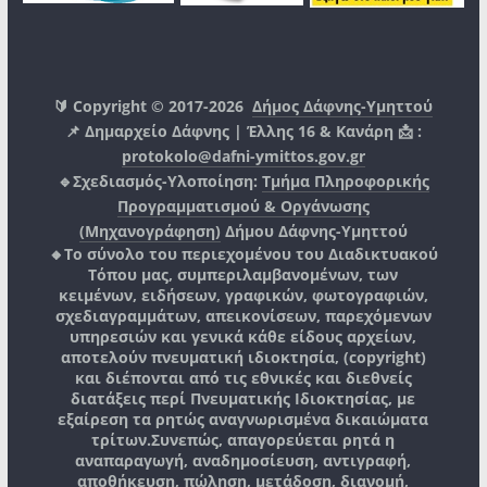
🔰 Copyright © 2017-2026
Δήμος Δάφνης-Υμηττού
📌 Δημαρχείο Δάφνης | Έλλης 16 & Κανάρη 📩 :
protokolo@dafni-ymittos.gov.gr
🔹Σχεδιασμός-Υλοποίηση:
Τμήμα Πληροφορικής
Προγραμματισμού & Οργάνωσης
(Μηχανογράφηση)
Δήμου Δάφνης-Υμηττού
🔸Το σύνολο του περιεχομένου του Διαδικτυακού
Τόπου μας, συμπεριλαμβανομένων, των
κειμένων, ειδήσεων, γραφικών, φωτογραφιών,
σχεδιαγραμμάτων, απεικονίσεων, παρεχόμενων
υπηρεσιών και γενικά κάθε είδους αρχείων,
αποτελούν πνευματική ιδιοκτησία, (copyright)
και διέπονται από τις εθνικές και διεθνείς
διατάξεις περί Πνευματικής Ιδιοκτησίας, με
εξαίρεση τα ρητώς αναγνωρισμένα δικαιώματα
τρίτων.
Συνεπώς, απαγορεύεται ρητά η
αναπαραγωγή, αναδημοσίευση, αντιγραφή,
αποθήκευση, πώληση, μετάδοση, διανομή,