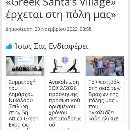
«Greek Santa’s Village»
έρχεται στη πόλη μας»
Δημοσίευση: 29 Νοεμβρίου 2022, 08:58
Ίσως Σας Ενδιαφέρει
Συμμετοχή
Ανακοίνωση
Το Φεστιβάλ
του
ΣΟΧ 2/2026
στη σκιά των
Δημάρχου
πρόσληψης
Βράχων της
Νικόλαου
προσωπικού
πόλης μας…
Τσιλίφη
ορισμένου
που
στην 5η
χρόνου
αγκαλιάζει
Attica Green
ανταποδοτικ
κάθε ηλικία!
Expo ως
ού