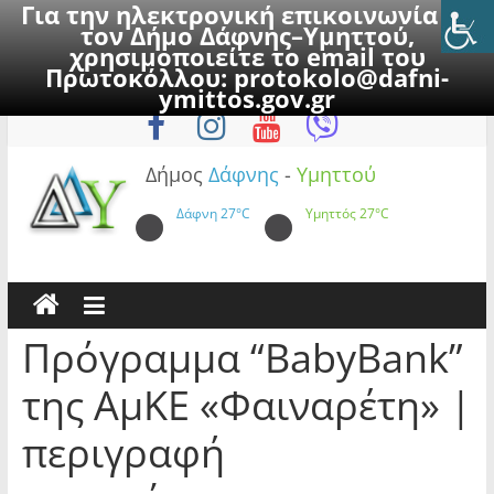
Για την ηλεκτρονική επικοινωνία με
τον Δήμο Δάφνης–Υμηττού,
χρησιμοποιείτε το email του
Πρωτοκόλλου:
protokolo@dafni-
Skip
Παρασκευή, 7 Αυγούστου 2026
ymittos.gov.gr
to
content
Δήμος
Δάφνης
-
Υμηττού
Δάφνη
27°C
Υμηττός
27°C
Πρόγραμμα “BabyBank”
της ΑμΚΕ «Φαιναρέτη» |
περιγραφή