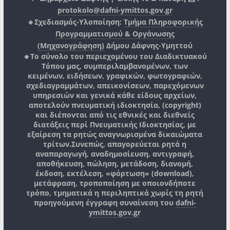
protokolo@dafni-ymittos.gov.gr
🔹Σχεδιασμός-Υλοποίηση:
Τμήμα Πληροφορικής
Προγραμματισμού & Οργάνωσης
(Μηχανογράφηση)
Δήμου Δάφνης-Υμηττού
🔸Το σύνολο του περιεχομένου του Διαδικτυακού
Τόπου μας, συμπεριλαμβανομένων, των
κειμένων, ειδήσεων, γραφικών, φωτογραφιών,
σχεδιαγραμμάτων, απεικονίσεων, παρεχόμενων
υπηρεσιών και γενικά κάθε είδους αρχείων,
αποτελούν πνευματική ιδιοκτησία, (copyright)
και διέπονται από τις εθνικές και διεθνείς
διατάξεις περί Πνευματικής Ιδιοκτησίας, με
εξαίρεση τα ρητώς αναγνωρισμένα δικαιώματα
τρίτων.
Συνεπώς, απαγορεύεται ρητά η
αναπαραγωγή, αναδημοσίευση, αντιγραφή,
αποθήκευση, πώληση, μετάδοση, διανομή,
έκδοση, εκτέλεση, «φόρτωση» (download),
μετάφραση, τροποποίηση με οποιονδήποτε
τρόπο, τμηματικά η περιληπτικά χωρίς τη ρητή
προηγούμενη έγγραφη συναίνεση του
dafni-
ymittos.gov.gr