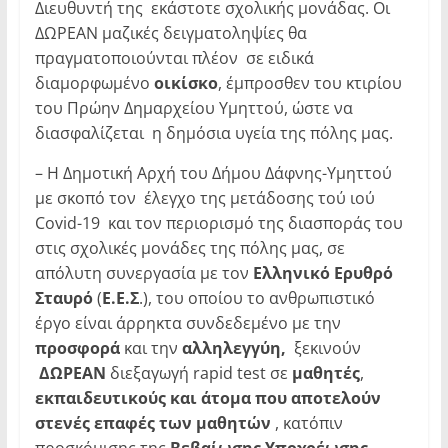
Διευθυντή της εκάστοτε σχολικής μονάδας. Οι
ΔΩΡΕΑΝ μαζικές δειγματοληψίες θα
πραγματοποιούνται πλέον σε ειδικά
διαμορφωμένο
οικίσκο
, έμπροσθεν του κτιρίου
του Πρώην Δημαρχείου Υμηττού, ώστε να
διασφαλίζεται η δημόσια υγεία της πόλης μας.
– Η Δημοτική Αρχή του Δήμου Δάφνης-Υμηττού
με σκοπό τον έλεγχο της μετάδοσης τού ιού
Covid-19 και τον περιορισμό της διασποράς του
στις σχολικές μονάδες της πόλης μας, σε
απόλυτη συνεργασία με τον
Ελληνικό Ερυθρό
Σταυρό
(
Ε.Ε.Σ
.), του οποίου το ανθρωπιστικό
έργο είναι άρρηκτα συνδεδεμένο με την
προσφορά
και την
αλληλεγγύη,
ξεκινούν
ΔΩΡΕΑΝ
διεξαγωγή rapid test σε
μαθητές
,
εκπαιδευτικούς και άτομα που αποτελούν
στενές επαφές των μαθητών
, κατόπιν