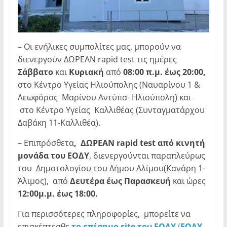
– Οι ενήλικες συμπολίτες μας, μπορούν να
διενεργούν ΔΩΡΕΑΝ rapid test τις ημέρες
Σάββατο
και
Κυριακή
από
08:00 π.μ. έως 20:00,
στο Κέντρο Υγείας Ηλιούπολης (Ναυαρίνου 1 &
Λεωφόρος Μαρίνου Αντύπα- Ηλιούπολη) και
στο Κέντρο Υγείας Καλλιθέας (Συνταγματάρχου
Δαβάκη 11-Καλλιθέα).
– Επιπρόσθετα
, ΔΩΡΕΑΝ rapid test από κινητή
μονάδα του ΕΟΔΥ
, διενεργούνται παραπλεύρως
του Δημοτολογίου του Δήμου Αλίμου(Κανάρη 1-
Άλιμος), από
Δευτέρα έως Παρασκευή
και ώρες
12:00μ.μ. έως 18:00.
Για περισσότερες πληροφορίες, μπορείτε να
επισκέπτεσθε
το επίσημο site του ΕΟΔΥ
(
ΕΟΔΥ