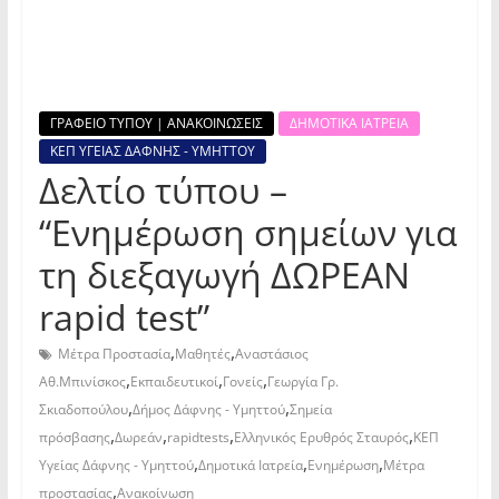
ΓΡΑΦΕΙΟ ΤΥΠΟΥ | ΑΝΑΚΟΙΝΩΣΕΙΣ
ΔΗΜΟΤΙΚΑ ΙΑΤΡΕΙΑ
ΚΕΠ ΥΓΕΙΑΣ ΔΑΦΝΗΣ - ΥΜΗΤΤΟΥ
Δελτίο τύπου –
“Ενημέρωση σημείων για
τη διεξαγωγή ΔΩΡΕΑΝ
rapid test”
,
,
Μέτρα Προστασία
Μαθητές
Αναστάσιος
,
,
,
Αθ.Μπινίσκος
Εκπαιδευτικοί
Γονείς
Γεωργία Γρ.
,
,
Σκιαδοπούλου
Δήμος Δάφνης - Υμηττού
Σημεία
,
,
,
,
πρόσβασης
Δωρεάν
rapidtests
Ελληνικός Ερυθρός Σταυρός
ΚΕΠ
,
,
,
Υγείας Δάφνης - Υμηττού
Δημοτικά Ιατρεία
Ενημέρωση
Μέτρα
,
προστασίας
Ανακοίνωση