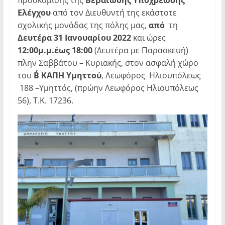
προσκόμισης της
Βεβαίωσης Υποχρέωσης
Ελέγχου
από τον Διευθυντή της εκάστοτε
σχολικής μονάδας της πόλης μας,
από
τη
Δευτέρα 31 Ιανουαρίου 2022
και ώρες
12:00μ.μ.έως 18:00
(Δευτέρα με Παρασκευή)
πλην Σαββάτου – Κυριακής, στον ασφαλή χώρο
του
Β΄ ΚΑΠΗ Υμηττού
, Λεωφόρος Ηλιουπόλεως
188 –Υμηττός, (πρώην Λεωφόρος Ηλιουπόλεως
56), Τ.Κ. 17236.