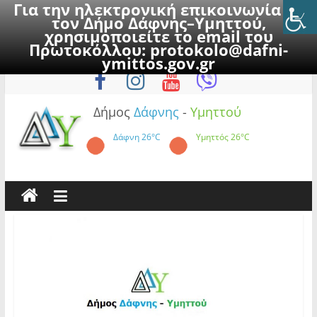
Για την ηλεκτρονική επικοινωνία με
τον Δήμο Δάφνης–Υμηττού,
χρησιμοποιείτε το email του
Πρωτοκόλλου:
protokolo@dafni-
Skip
Πέμπτη, 6 Αυγούστου 2026
ymittos.gov.gr
to
content
Δήμος
Δάφνης
-
Υμηττού
Δάφνη
26°C
Υμηττός
26°C