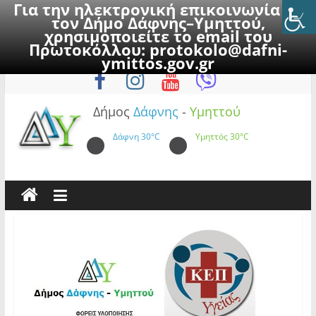
Για την ηλεκτρονική επικοινωνία με
τον Δήμο Δάφνης–Υμηττού,
χρησιμοποιείτε το email του
Πρωτοκόλλου:
protokolo@dafni-
Skip
Πέμπτη, 6 Αυγούστου 2026
ymittos.gov.gr
to
content
Δήμος
Δάφνης
-
Υμηττού
Δάφνη
30°C
Υμηττός
30°C