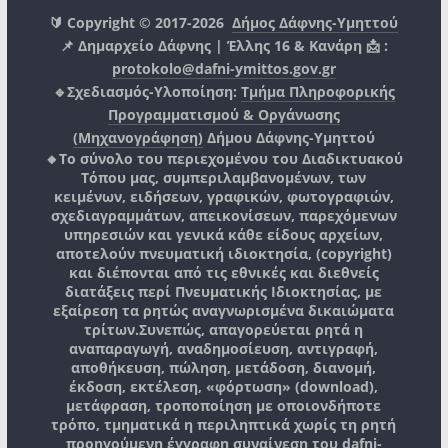
🔰 Copyright © 2017-2026
Δήμος Δάφνης-Υμηττού
📌 Δημαρχείο Δάφνης | Έλλης 16 & Κανάρη 📩 :
protokolo@dafni-ymittos.gov.gr
🔹Σχεδιασμός-Υλοποίηση:
Τμήμα Πληροφορικής
Προγραμματισμού & Οργάνωσης
(Μηχανογράφηση)
Δήμου Δάφνης-Υμηττού
🔸Το σύνολο του περιεχομένου του Διαδικτυακού
Τόπου μας, συμπεριλαμβανομένων, των
κειμένων, ειδήσεων, γραφικών, φωτογραφιών,
σχεδιαγραμμάτων, απεικονίσεων, παρεχόμενων
υπηρεσιών και γενικά κάθε είδους αρχείων,
αποτελούν πνευματική ιδιοκτησία, (copyright)
και διέπονται από τις εθνικές και διεθνείς
διατάξεις περί Πνευματικής Ιδιοκτησίας, με
εξαίρεση τα ρητώς αναγνωρισμένα δικαιώματα
τρίτων.
Συνεπώς, απαγορεύεται ρητά η
αναπαραγωγή, αναδημοσίευση, αντιγραφή,
αποθήκευση, πώληση, μετάδοση, διανομή,
έκδοση, εκτέλεση, «φόρτωση» (download),
μετάφραση, τροποποίηση με οποιονδήποτε
τρόπο, τμηματικά η περιληπτικά χωρίς τη ρητή
προηγούμενη έγγραφη συναίνεση του
dafni-