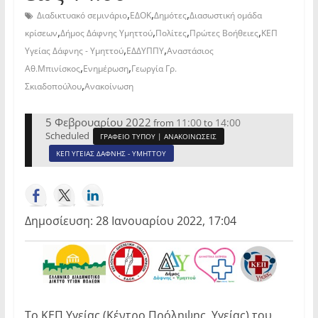
,
,
,
Διαδικτυακό σεμινάριο
ΕΔΟΚ
Δημότες
Διασωστική ομάδα
,
,
,
,
κρίσεων
Δήμος Δάφνης Υμηττού
Πολίτες
Πρώτες Βοήθειες
ΚΕΠ
,
,
Υγείας Δάφνης - Υμηττού
ΕΔΔΥΠΠΥ
Αναστάσιος
,
,
Αθ.Μπινίσκος
Ενημέρωση
Γεωργία Γρ.
,
Σκιαδοπούλου
Ανακοίνωση
5 Φεβρουαρίου 2022
11:00
14:00
from
to
Scheduled
ΓΡΑΦΕΙΟ ΤΥΠΟΥ | ΑΝΑΚΟΙΝΩΣΕΙΣ
ΚΕΠ ΥΓΕΙΑΣ ΔΑΦΝΗΣ - ΥΜΗΤΤΟΥ
Δημοσίευση: 28 Ιανουαρίου 2022, 17:04
Το ΚΕΠ Υγείας (Κέντρο Πρόληψης Υγείας) του