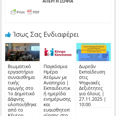
ΑΠΕΡΓΗ ΣΟΦΙΑ
Ίσως Σας Ενδιαφέρει
Βιωματικό
Παγκόσμια
Δωρεάν
εργαστήριο
Ημέρα
Εκπαίδευση
συναισθημα
Ατόμων με
στις
τικής
Αναπηρία |
Ψηφιακές
αγωγής στο
Εκπαιδευτικ
Δεξιότητες
1ο Δημοτικό
ή ημερίδα
για όλους |
Δάφνης
ενημέρωσης
27.11.2025 |
υλοποιήθηκε
και
10:00
από το
ευαισθητοπ
Κέντρο
οίησης στο