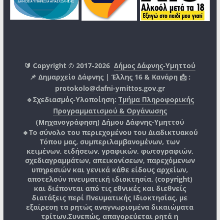
🔰 Copyright © 2017-2026
Δήμος Δάφνης-Υμηττού
📌 Δημαρχείο Δάφνης | Έλλης 16 & Κανάρη 📩 :
protokolo@dafni-ymittos.gov.gr
🔹Σχεδιασμός-Υλοποίηση:
Τμήμα Πληροφορικής
Προγραμματισμού & Οργάνωσης
(Μηχανογράφηση)
Δήμου Δάφνης-Υμηττού
🔸Το σύνολο του περιεχομένου του Διαδικτυακού
Τόπου μας, συμπεριλαμβανομένων, των
κειμένων, ειδήσεων, γραφικών, φωτογραφιών,
σχεδιαγραμμάτων, απεικονίσεων, παρεχόμενων
υπηρεσιών και γενικά κάθε είδους αρχείων,
αποτελούν πνευματική ιδιοκτησία, (copyright)
και διέπονται από τις εθνικές και διεθνείς
διατάξεις περί Πνευματικής Ιδιοκτησίας, με
εξαίρεση τα ρητώς αναγνωρισμένα δικαιώματα
τρίτων.
Συνεπώς, απαγορεύεται ρητά η