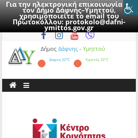
Για την ηλεκτρονική επικοινωνία με
τον Δήμο Δάφνης–Υμηττού,
χρησιμοποιείτε το email του
Πρωτοκόλλου:
protokolo@dafni-
Skip
Σάββατο, 8 Αυγούστου 2026
ymittos.gov.gr
to
content
Δήμος
Δάφνης
-
Υμηττού
Δάφνη
32°C
Υμηττός
32°C