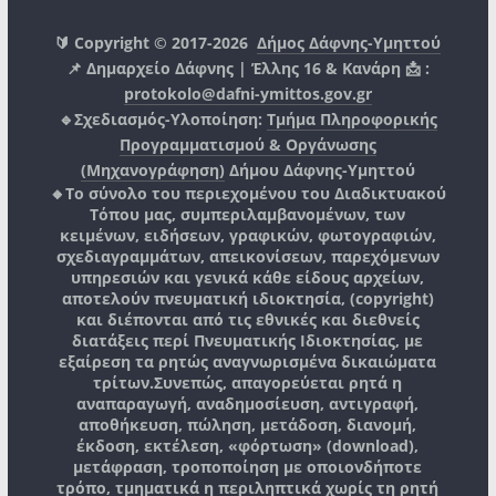
🔰 Copyright © 2017-2026
Δήμος Δάφνης-Υμηττού
📌 Δημαρχείο Δάφνης | Έλλης 16 & Κανάρη 📩 :
protokolo@dafni-ymittos.gov.gr
🔹Σχεδιασμός-Υλοποίηση:
Τμήμα Πληροφορικής
Προγραμματισμού & Οργάνωσης
(Μηχανογράφηση)
Δήμου Δάφνης-Υμηττού
🔸Το σύνολο του περιεχομένου του Διαδικτυακού
Τόπου μας, συμπεριλαμβανομένων, των
κειμένων, ειδήσεων, γραφικών, φωτογραφιών,
σχεδιαγραμμάτων, απεικονίσεων, παρεχόμενων
υπηρεσιών και γενικά κάθε είδους αρχείων,
αποτελούν πνευματική ιδιοκτησία, (copyright)
και διέπονται από τις εθνικές και διεθνείς
διατάξεις περί Πνευματικής Ιδιοκτησίας, με
εξαίρεση τα ρητώς αναγνωρισμένα δικαιώματα
τρίτων.
Συνεπώς, απαγορεύεται ρητά η
αναπαραγωγή, αναδημοσίευση, αντιγραφή,
αποθήκευση, πώληση, μετάδοση, διανομή,
έκδοση, εκτέλεση, «φόρτωση» (download),
μετάφραση, τροποποίηση με οποιονδήποτε
τρόπο, τμηματικά η περιληπτικά χωρίς τη ρητή