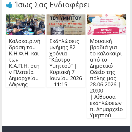
Ίσως Σας Ενδιαφέρει
Καλοκαιρινή
Εκδηλώσεις
Μουσική
δράση του
μνήμης 82
βραδιά για
Κ.Η.Φ.Η. και
χρόνια
το καλοκαίρι
των
“Κάστρο
από το
Κ.Α.Π.Η. στη
Υμηττού” |
Δημοτικό
ν Πλατεία
Κυριακή 7
Ωδείο της
Δημαρχείου
Ιουνίου 2026
πόλης μας |
Δάφνης
| 11:15
28.06.2026 |
20:00
| Αίθουσα
εκδηλώσεων
π. Δημαρχείο
Υμηττού