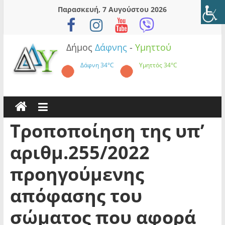
Skip
Παρασκευή, 7 Αυγούστου 2026
to
content
Δήμος
Δάφνης
-
Υμηττού
Δάφνη
34°C
Υμηττός
34°C
Τροποποίηση της υπ’
αριθμ.255/2022
προηγούμενης
απόφασης του
σώματος που αφορά