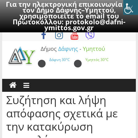
Για την ηλεκτρονική επικοινωνία με
τον Δήμο Δάφνης–Υμηττού,
χρησιμοποιείτε το email του
Πρωτοκόλλου:
protokolo@dafni-
Skip
Παρασκευή, 7 Αυγούστου 2026
ymittos.gov.gr
to
content
Δήμος
Δάφνης
-
Υμηττού
Δάφνη
30°C
Υμηττός
30°C
Συζήτηση και λήψη
απόφασης σχετικά με
την κατακύρωση