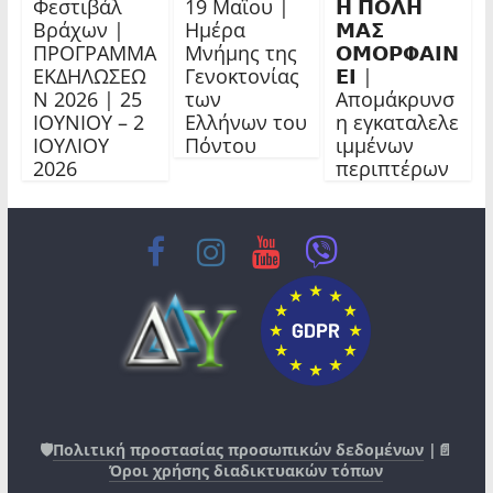
Φεστιβάλ
19 Μαΐου |
𝝜 𝝥𝝤𝝠𝝜
Βράχων |
Ημέρα
𝝡𝝖𝝨
ΠΡΟΓΡΑΜΜΑ
Μνήμης της
𝝤𝝡𝝤𝝦𝝫𝝖𝝞𝝢
ΕΚΔΗΛΩΣΕΩ
Γενοκτονίας
𝝚𝝞 |
Ν 2026 | 25
των
Απομάκρυνσ
ΙΟΥΝΙΟΥ – 2
Ελλήνων του
η εγκαταλελε
ΙΟΥΛΙΟΥ
Πόντου
ιμμένων
2026
περιπτέρων
🛡️
Πολιτική προστασίας προσωπικών δεδομένων
|📄
Όροι χρήσης διαδικτυακών τόπων