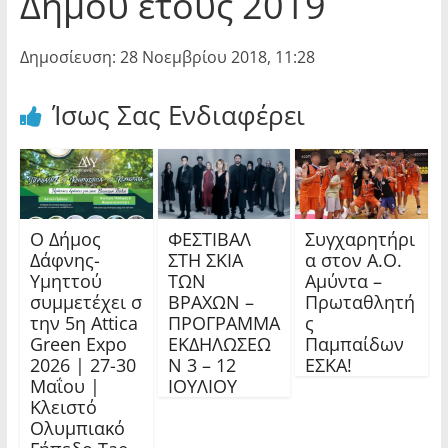
Δήμου έτους 2019
Δημοσίευση: 28 Νοεμβρίου 2018, 11:28
Ίσως Σας Ενδιαφέρει
Ο Δήμος
ΦΕΣΤΙΒΑΛ
Συγχαρητήρι
Δάφνης-
ΣΤΗ ΣΚΙΑ
α στον Α.Ο.
Υμηττού
ΤΩΝ
Αμύντα –
συμμετέχει σ
ΒΡΑΧΩΝ –
Πρωταθλητή
την 5η Attica
ΠΡΟΓΡΑΜΜΑ
ς
Green Expo
ΕΚΔΗΛΩΣΕΩ
Παμπαίδων
2026 | 27-30
Ν 3 – 12
ΕΣΚΑ!
Μαΐου |
ΙΟΥΛΙΟΥ
Κλειστό
Ολυμπιακό