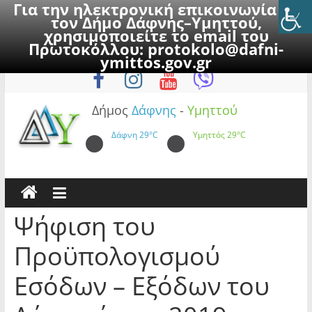
Για την ηλεκτρονική επικοινωνία με
τον Δήμο Δάφνης–Υμηττού,
χρησιμοποιείτε το email του
Πρωτοκόλλου:
protokolo@dafni-
Skip
Παρασκευή, 7 Αυγούστου 2026
ymittos.gov.gr
to
content
Δήμος
Δάφνης
-
Υμηττού
Δάφνη
29°C
Υμηττός
29°C
Ψήφιση του
Προϋπολογισμού
Εσόδων – Εξόδων του