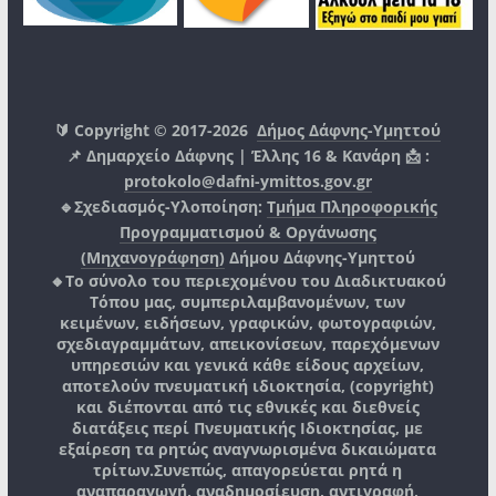
🔰 Copyright © 2017-2026
Δήμος Δάφνης-Υμηττού
📌 Δημαρχείο Δάφνης | Έλλης 16 & Κανάρη 📩 :
protokolo@dafni-ymittos.gov.gr
🔹Σχεδιασμός-Υλοποίηση:
Τμήμα Πληροφορικής
Προγραμματισμού & Οργάνωσης
(Μηχανογράφηση)
Δήμου Δάφνης-Υμηττού
🔸Το σύνολο του περιεχομένου του Διαδικτυακού
Τόπου μας, συμπεριλαμβανομένων, των
κειμένων, ειδήσεων, γραφικών, φωτογραφιών,
σχεδιαγραμμάτων, απεικονίσεων, παρεχόμενων
υπηρεσιών και γενικά κάθε είδους αρχείων,
αποτελούν πνευματική ιδιοκτησία, (copyright)
και διέπονται από τις εθνικές και διεθνείς
διατάξεις περί Πνευματικής Ιδιοκτησίας, με
εξαίρεση τα ρητώς αναγνωρισμένα δικαιώματα
τρίτων.
Συνεπώς, απαγορεύεται ρητά η
αναπαραγωγή, αναδημοσίευση, αντιγραφή,