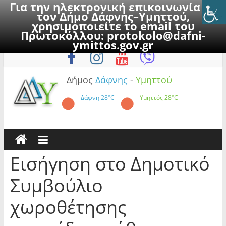
Για την ηλεκτρονική επικοινωνία με
τον Δήμο Δάφνης–Υμηττού,
χρησιμοποιείτε το email του
Πρωτοκόλλου:
protokolo@dafni-
Skip
Σάββατο, 8 Αυγούστου 2026
ymittos.gov.gr
to
content
Δήμος
Δάφνης
-
Υμηττού
Δάφνη
28°C
Υμηττός
28°C
Εισήγηση στο Δημοτικό
Συμβούλιο
χωροθέτησης