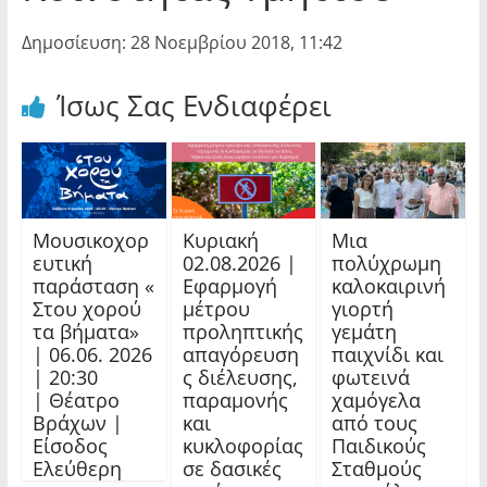
Δημοσίευση: 28 Νοεμβρίου 2018, 11:42
Ίσως Σας Ενδιαφέρει
Μουσικοχορ
Κυριακή
Μια
ευτική
02.08.2026 |
πολύχρωμη
παράσταση «
Εφαρμογή
καλοκαιρινή
Στου χορού
μέτρου
γιορτή
τα βήματα»
προληπτικής
γεμάτη
| 06.06. 2026
απαγόρευση
παιχνίδι και
| 20:30
ς διέλευσης,
φωτεινά
| Θέατρο
παραμονής
χαμόγελα
Βράχων |
και
από τους
Είσοδος
κυκλοφορίας
Παιδικούς
Ελεύθερη
σε δασικές
Σταθμούς