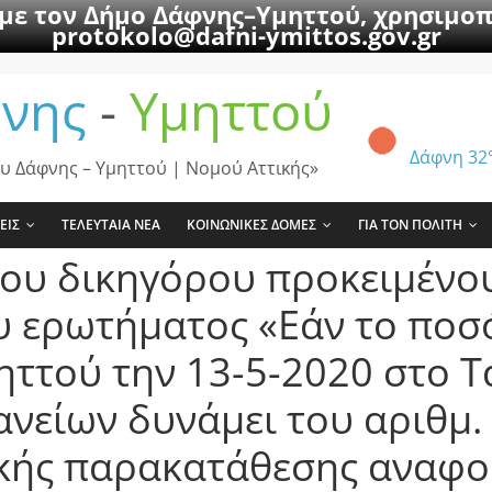
 με τον Δήμο Δάφνης–Υμηττού, χρησιμοπ
protokolo@dafni-ymittos.gov.gr
νης
-
Υμηττού
Δάφνη
32
υ Δάφνης – Υμηττού | Νομού Αττικής»
ΕΙΣ
ΤΕΛΕΥΤΑΙΑ ΝΕΑ
ΚΟΙΝΩΝΙΚΕΣ ΔΟΜΕΣ
ΓΙΑ ΤΟΝ ΠΟΛΙΤΗ
ου δικηγόρου προκειμένου
υ ερωτήματος «Εάν το ποσ
ηττού την 13-5-2020 στο Τ
νείων δυνάμει του αριθμ.
κής παρακατάθεσης αναφορ