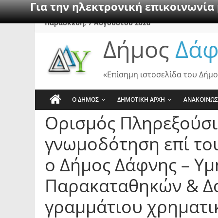
Για την ηλεκτρονική επικοινωνία
Skip
Παρασκευή, 7 Αυγούστου 2026
to
Δήμος
Δάφ
content
«Επίσημη ιστοσελίδα του Δήμο
Ο ΔΗΜΟΣ
ΔΗΜΟΤΙΚΗ ΑΡΧΗ
ΑΝΑΚΟΙΝΩΣ
Ορισμός Πληρεξούσι
γνωμοδότηση επί το
ο Δήμος Δάφνης – Υμ
Παρακαταθηκών & Δα
γραμμάτιου χρηματι