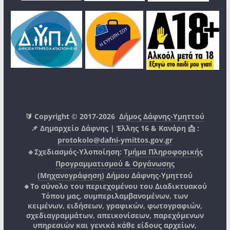
🔰 Copyright © 2017-2026
Δήμος Δάφνης-Υμηττού
📌 Δημαρχείο Δάφνης | Έλλης 16 & Κανάρη 📩 :
protokolo@dafni-ymittos.gov.gr
🔹Σχεδιασμός-Υλοποίηση:
Τμήμα Πληροφορικής
Προγραμματισμού & Οργάνωσης
(Μηχανογράφηση)
Δήμου Δάφνης-Υμηττού
🔸Το σύνολο του περιεχομένου του Διαδικτυακού
Τόπου μας, συμπεριλαμβανομένων, των
κειμένων, ειδήσεων, γραφικών, φωτογραφιών,
σχεδιαγραμμάτων, απεικονίσεων, παρεχόμενων
υπηρεσιών και γενικά κάθε είδους αρχείων,