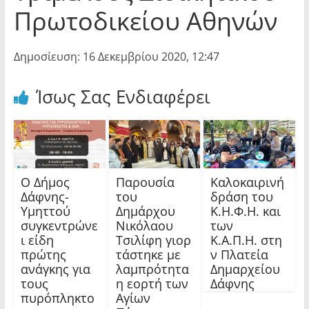
Πρωτοδικείου Αθηνών
Δημοσίευση: 16 Δεκεμβρίου 2020, 12:47
Ίσως Σας Ενδιαφέρει
Ο Δήμος
Παρουσία
Καλοκαιρινή
Δάφνης-
του
δράση του
Υμηττού
Δημάρχου
Κ.Η.Φ.Η. και
συγκεντρώνε
Νικόλαου
των
ι είδη
Τσιλίφη γιορ
Κ.Α.Π.Η. στη
πρώτης
τάστηκε με
ν Πλατεία
ανάγκης για
λαμπρότητα
Δημαρχείου
τους
η εορτή των
Δάφνης
πυρόπληκτο
Αγίων