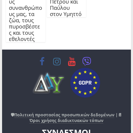
υς
Πέτρου και
συνανθρώπο
Παύλου
υς μας, τα
στον Υμηττό
ζώα, τους
πυροσβέστε
ς και τους
εθελοντές
🛡️
Πολιτική προστασίας προσωπικών δεδομένων
|📄
Όροι χρήσης διαδικτυακών τόπων
ΣΥΝΔΕΣΜΟΙ