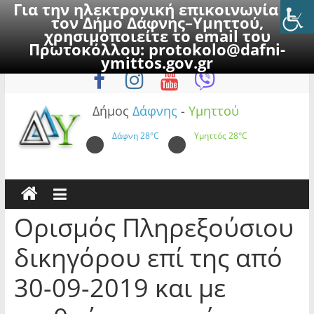
Για την ηλεκτρονική επικοινωνία με
τον Δήμο Δάφνης–Υμηττού,
χρησιμοποιείτε το email του
Πρωτοκόλλου:
protokolo@dafni-
Skip
Σάββατο, 8 Αυγούστου 2026
ymittos.gov.gr
to
content
Δήμος
Δάφνης
-
Υμηττού
Δάφνη
28°C
Υμηττός
28°C
Ορισμός Πληρεξούσιου
δικηγόρου επί της από
30-09-2019 και με