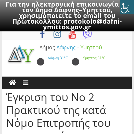
Για την ηλεκτρονική επικοινωνία με
τον Δήμο Δάφνης–Υμηττού,
χρησιμοποιείτε το email του
Πρωτοκόλλου:
protokolo@dafni-
Skip
Κυριακή, 9 Αυγούστου 2026
ymittos.gov.gr
to
content
Δήμος
Δάφνης
-
Υμηττού
Δάφνη
31°C
Υμηττός
31°C
Έγκριση του Νο 2
Πρακτικού της κατά
Νόμο Επιτροπής του