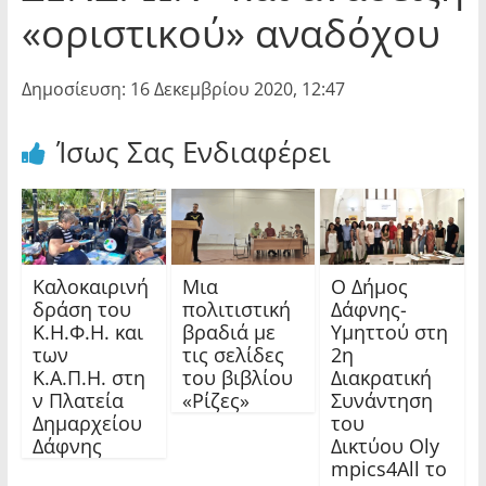
«οριστικού» αναδόχου
Δημοσίευση: 16 Δεκεμβρίου 2020, 12:47
Ίσως Σας Ενδιαφέρει
Καλοκαιρινή
Μια
Ο Δήμος
δράση του
πολιτιστική
Δάφνης-
Κ.Η.Φ.Η. και
βραδιά με
Υμηττού στη
των
τις σελίδες
2η
Κ.Α.Π.Η. στη
του βιβλίου
Διακρατική
ν Πλατεία
«Ρίζες»
Συνάντηση
Δημαρχείου
του
Δάφνης
Δικτύου Oly
mpics4All το