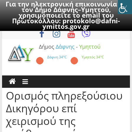
Για την ηλεκτρονική επικοινωνία με
τον Δήμο Δάφνης–Υμηττού,
χρησιμοποιείτε το email του
Πρωτοκόλλου:
protokolo@dafni-
Skip
Πέμπτη, 6 Αυγούστου 2026
ymittos.gov.gr
to
content
Δήμος
Δάφνης
-
Υμηττού
Δάφνη
34°C
Υμηττός
34°C
Ορισμός πληρεξούσιου
Δικηγόρου επί
χειρισμού της