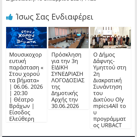
Ίσως Σας Ενδιαφέρει
Μουσικοχορ
Πρόσκληση
Ο Δήμος
ευτική
για την 3η
Δάφνης-
παράσταση «
ΕΙΔΙΚΗ
Υμηττού στη
Στου χορού
ΣΥΝΕΔΡΙΑΣΗ
2η
τα βήματα»
ΛΟΓΟΔΟΣΙΑΣ
Διακρατική
| 06.06. 2026
της
Συνάντηση
| 20:30
Δημοτικής
του
| Θέατρο
Αρχής την
Δικτύου Oly
Βράχων |
30.06.2026
mpics4All το
Είσοδος
υ
Ελεύθερη
προγράμματ
ος URBACT