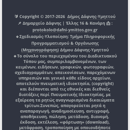
🔰 Copyright © 2017-2026
Δήμος Δάφνης-Υμηττού
📌 Δημαρχείο Δάφνης | Έλλης 16 & Κανάρη 📩 :
protokolo@dafni-ymittos.gov.gr
🔹Σχεδιασμός-Υλοποίηση:
Τμήμα Πληροφορικής
Προγραμματισμού & Οργάνωσης
(Μηχανογράφηση)
Δήμου Δάφνης-Υμηττού
🔸Το σύνολο του περιεχομένου του Διαδικτυακού
Τόπου μας, συμπεριλαμβανομένων, των
κειμένων, ειδήσεων, γραφικών, φωτογραφιών,
σχεδιαγραμμάτων, απεικονίσεων, παρεχόμενων
υπηρεσιών και γενικά κάθε είδους αρχείων,
αποτελούν πνευματική ιδιοκτησία, (copyright)
και διέπονται από τις εθνικές και διεθνείς
διατάξεις περί Πνευματικής Ιδιοκτησίας, με
εξαίρεση τα ρητώς αναγνωρισμένα δικαιώματα
τρίτων.
Συνεπώς, απαγορεύεται ρητά η
αναπαραγωγή, αναδημοσίευση, αντιγραφή,
αποθήκευση, πώληση, μετάδοση, διανομή,
έκδοση, εκτέλεση, «φόρτωση» (download),
μετάφραση, τροποποίηση με οποιονδήποτε