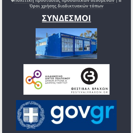
🛡️
Πολιτική προστασίας προσωπικών δεδομένων
|📄
Όροι χρήσης διαδικτυακών τόπων
ΣΥΝΔΕΣΜΟΙ