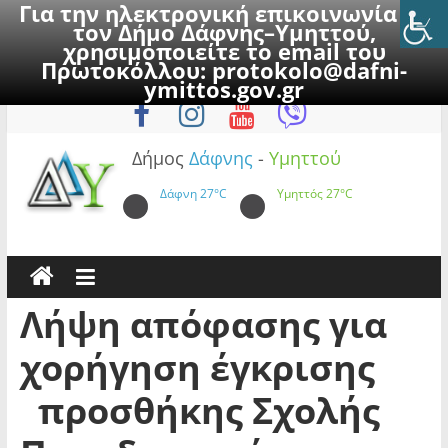
Για την ηλεκτρονική επικοινωνία με
τον Δήμο Δάφνης–Υμηττού,
χρησιμοποιείτε το email του
Πρωτοκόλλου:
protokolo@dafni-
Skip
Πέμπτη, 6 Αυγούστου 2026
ymittos.gov.gr
to
content
Δήμος
Δάφνης
-
Υμηττού
Δάφνη
27°C
Υμηττός
27°C
Λήψη απόφασης για
χορήγηση έγκρισης
προσθήκης Σχολής