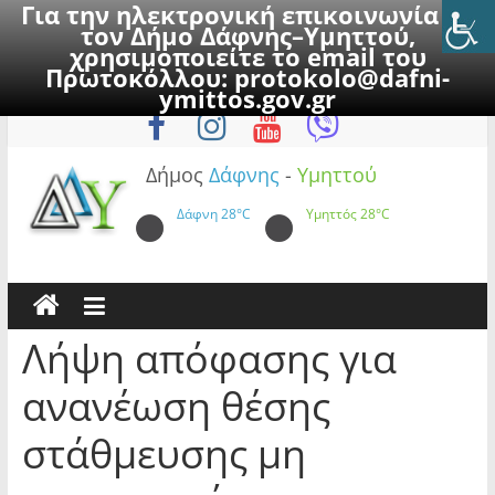
Για την ηλεκτρονική επικοινωνία με
τον Δήμο Δάφνης–Υμηττού,
χρησιμοποιείτε το email του
Πρωτοκόλλου:
protokolo@dafni-
Skip
Πέμπτη, 6 Αυγούστου 2026
ymittos.gov.gr
to
content
Δήμος
Δάφνης
-
Υμηττού
Δάφνη
28°C
Υμηττός
28°C
Λήψη απόφασης για
ανανέωση θέσης
στάθμευσης μη