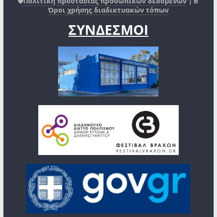
🛡️
Πολιτική προστασίας προσωπικών δεδομένων
|📄
Όροι χρήσης διαδικτυακών τόπων
ΣΥΝΔΕΣΜΟΙ