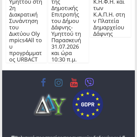
Υμηττού στη
της
Κ.Η.Φ.Η. και
2η
Δημοτικής
των
Διακρατική
Επιτροπής
Κ.Α.Π.Η. στη
Συνάντηση
του Δήμου
ν Πλατεία
του
Δάφνης-
Δημαρχείου
Δικτύου Oly
Υμηττού τη
Δάφνης
mpics4All το
Παρασκευή
υ
31.07.2026
προγράμματ
και ώρα
ος URBACT
10:30 π.μ.