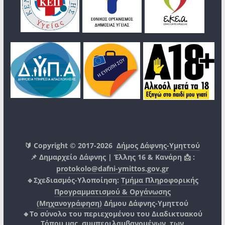
🔰 Copyright © 2017-2026
Δήμος Δάφνης-Υμηττού
📌 Δημαρχείο Δάφνης | Έλλης 16 & Κανάρη 📩 :
protokolo@dafni-ymittos.gov.gr
🔹Σχεδιασμός-Υλοποίηση:
Τμήμα Πληροφορικής
Προγραμματισμού & Οργάνωσης
(Μηχανογράφηση)
Δήμου Δάφνης-Υμηττού
🔸Το σύνολο του περιεχομένου του Διαδικτυακού
Τόπου μας, συμπεριλαμβανομένων, των