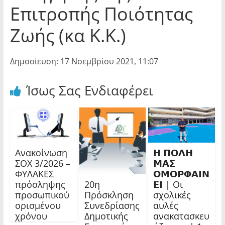
Επιτροπής Ποιότητας
Ζωής (κα Κ.Κ.)
Δημοσίευση: 17 Νοεμβρίου 2021, 11:07
Ίσως Σας Ενδιαφέρει
Ανακοίνωση
𝝜 𝝥𝝤𝝠𝝜
ΣΟΧ 3/2026 –
𝝡𝝖𝝨
ΦΥΛΑΚΕΣ
𝝤𝝡𝝤𝝦𝝫𝝖𝝞𝝢
20η
πρόσληψης
𝝚𝝞 | Οι
Πρόσκληση
προσωπικού
σχολικές
Συνεδρίασης
ορισμένου
αυλές
Δημοτικής
χρόνου
ανακατασκευ