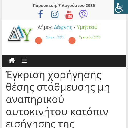
Skip
Παρασκευή, 7 Αυγούστου 2026
to
content
Δήμος
Δάφνης
-
Υμηττού
Δάφνη
32°C
Υμηττός
32°C
Έγκριση χορήγησης
θέσης στάθμευσης μη
αναπηρικού
αυτοκινήτου κατόπιν
εισήγησης της