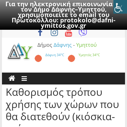
Για την ηλεκτρονική επικοινωνία με
τον Δήμο Δάφνης–Υμηττού,
χρησιμοποιείτε το email του
Πρωτοκόλλου:
protokolo@dafni-
Skip
Παρασκευή, 7 Αυγούστου 2026
ymittos.gov.gr
to
content
Δήμος
Δάφνης
-
Υμηττού
Δάφνη
34°C
Υμηττός
34°C
Καθορισμός τρόπου
χρήσης των χώρων που
θα διατεθούν (κιόσκια-