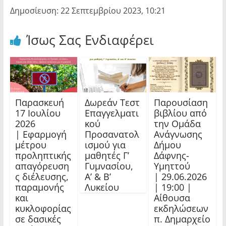
Δημοσίευση: 22 Σεπτεμβρίου 2023, 10:21
Ίσως Σας Ενδιαφέρει
Παρασκευή
Δωρεάν Τεστ
Παρουσίαση
17 Ιουλίου
Επαγγελματι
βιβλίου από
2026
κού
την Ομάδα
| Εφαρμογή
Προσανατολ
Ανάγνωσης
μέτρου
ισμού για
Δήμου
προληπτικής
μαθητές Γ’
Δάφνης-
απαγόρευση
Γυμνασίου,
Υμηττού
ς διέλευσης,
Α’ & Β’
| 29.06.2026
παραμονής
Λυκείου
| 19:00 |
και
Αίθουσα
κυκλοφορίας
εκδηλώσεων
σε δασικές
π. Δημαρχείο