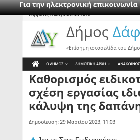
Για την ηλεκτρονική επικοινωνία
Skip
Σάββατο, 8 Αυγούστου 2026
to
Δήμος
Δάφ
content
«Επίσημη ιστοσελίδα του Δήμο
Ο ΔΗΜΟΣ
ΔΗΜΟΤΙΚΗ ΑΡΧΗ
ΑΝΑΚΟΙΝΩΣ
Καθορισμός ειδικο
σχέση εργασίας ιδι
κάλυψη της δαπάνη
Δημοσίευση: 29 Μαρτίου 2023, 11:03