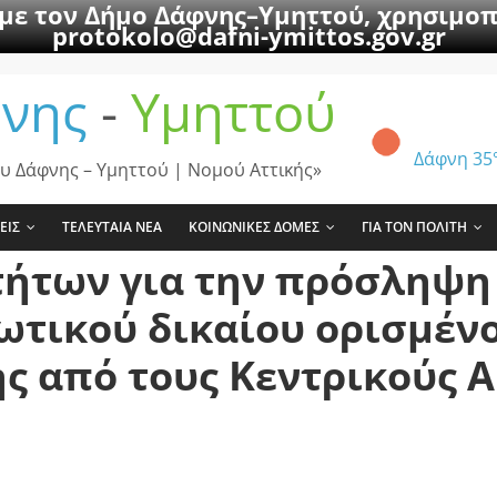
 με τον Δήμο Δάφνης–Υμηττού, χρησιμοπ
protokolo@dafni-ymittos.gov.gr
νης
-
Υμηττού
Δάφνη
35
υ Δάφνης – Υμηττού | Νομού Αττικής»
ΕΙΣ
ΤΕΛΕΥΤΑΙΑ ΝΕΑ
ΚΟΙΝΩΝΙΚΕΣ ΔΟΜΕΣ
ΓΙΑ ΤΟΝ ΠΟΛΙΤΗ
τήτων για την πρόσληψ
ωτικού δικαίου ορισμέν
ς από τους Κεντρικούς Α