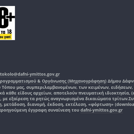
tokolo@dafni-ymittos.gov.gr
Προγραμματισμού & Οργάνωσης (Μηχανογράφηση)
Δήμου Δάφν
ύ Τόπου μας, συμπεριλαμβανομένων, των κειμένων, ειδήσεων
 κάθε είδους αρχείων, αποτελούν πνευματική ιδιοκτησία, (co
ς, με εξαίρεση τα ρητώς αναγνωρισμένα δικαιώματα τρίτων.
Συ
, μετάδοση, διανομή, έκδοση, εκτέλεση, «φόρτωση» (downlo
 προηγούμενη έγγραφη συναίνεση του
dafni-ymittos.gov.gr