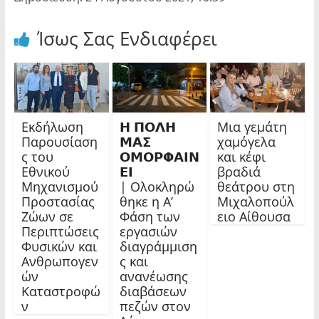
Ίσως Σας Ενδιαφέρει
Εκδήλωση
𝝜 𝝥𝝤𝝠𝝜
Μια γεμάτη
Παρουσίαση
𝝡𝝖𝝨
χαμόγελα
ς του
𝝤𝝡𝝤𝝦𝝫𝝖𝝞𝝢
και κέφι
Εθνικού
𝝚𝝞
βραδιά
Μηχανισμού
| Ολοκληρώ
θεάτρου στη
Προστασίας
θηκε η Α’
Μιχαλοπούλ
Ζώων σε
Φάση των
ειο Αίθουσα
Περιπτώσεις
εργασιών
Φυσικών και
διαγράμμιση
Ανθρωπογεν
ς και
ών
ανανέωσης
Καταστροφώ
διαβάσεων
ν
πεζών στον