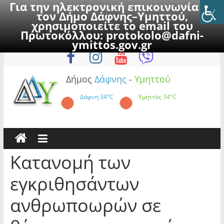
Για την ηλεκτρονική επικοινωνία με
τον Δήμο Δάφνης–Υμηττού,
χρησιμοποιείτε το email του
Πρωτοκόλλου:
protokolo@dafni-
Skip
Παρασκευή, 7 Αυγούστου 2026
ymittos.gov.gr
to
content
Δήμος
Δάφνης
-
Υμηττού
Δάφνη
34°C
Υμηττός
34°C
Κατανομή των
εγκριθησάντων
ανθρωποωρών σε