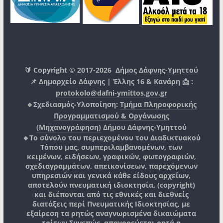
🔰 Copyright © 2017-2026
Δήμος Δάφνης-Υμηττού
📌 Δημαρχείο Δάφνης | Έλλης 16 & Κανάρη 📩 :
protokolo@dafni-ymittos.gov.gr
🔹Σχεδιασμός-Υλοποίηση:
Τμήμα Πληροφορικής
Προγραμματισμού & Οργάνωσης
(Μηχανογράφηση)
Δήμου Δάφνης-Υμηττού
🔸Το σύνολο του περιεχομένου του Διαδικτυακού
Τόπου μας, συμπεριλαμβανομένων, των
κειμένων, ειδήσεων, γραφικών, φωτογραφιών,
σχεδιαγραμμάτων, απεικονίσεων, παρεχόμενων
υπηρεσιών και γενικά κάθε είδους αρχείων,
αποτελούν πνευματική ιδιοκτησία, (copyright)
και διέπονται από τις εθνικές και διεθνείς
διατάξεις περί Πνευματικής Ιδιοκτησίας, με
εξαίρεση τα ρητώς αναγνωρισμένα δικαιώματα
τρίτων.
Συνεπώς, απαγορεύεται ρητά η