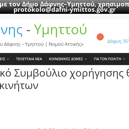
 με τον Δήμο Δάφνης–Υμηττού, χρησιμοπ
protokolo@dafni-ymittos.gov.gr
νης
-
Υμηττού
Δάφνη
35
υ Δάφνης – Υμηττού | Νομού Αττικής»
ΕΙΣ
ΤΕΛΕΥΤΑΙΑ ΝΕΑ
ΚΟΙΝΩΝΙΚΕΣ ΔΟΜΕΣ
ΓΙΑ ΤΟΝ ΠΟΛΙΤΗ
ικό Συμβούλιο χορήγησης
κινήτων