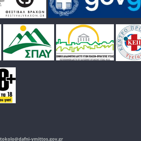
tokolo@dafni-ymittos.gov.gr