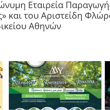
νυμη Εταιρεία Παραγωγής
ς» και του Αριστείδη Φλώ
ικείου Αθηνών