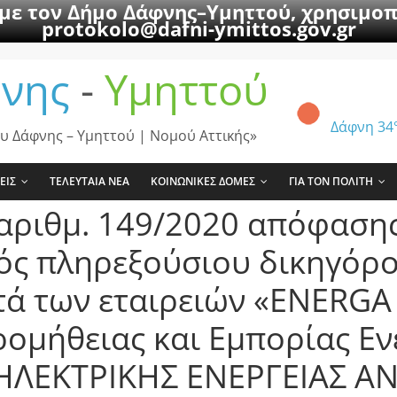
 με τον Δήμο Δάφνης–Υμηττού, χρησιμοπ
protokolo@dafni-ymittos.gov.gr
νης
-
Υμηττού
Δάφνη
34
υ Δάφνης – Υμηττού | Νομού Αττικής»
ΕΙΣ
ΤΕΛΕΥΤΑΙΑ ΝΕΑ
ΚΟΙΝΩΝΙΚΕΣ ΔΟΜΕΣ
ΓΙΑ ΤΟΝ ΠΟΛΙΤΗ
αριθμ. 149/2020 απόφασης
ός πληρεξούσιου δικηγόρο
τά των εταιρειών «ENERG
ομήθειας και Εμπορίας Εν
ΗΛΕΚΤΡΙΚΗΣ ΕΝΕΡΓΕΙΑΣ Α