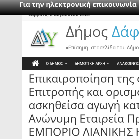
Για την ηλεκτρονική επικοινωνία
Skip
Σάββατο, 8 Αυγούστου 2026
to
Δήμος
Δάφ
content
«Επίσημη ιστοσελίδα του Δήμο
Ο ΔΗΜΟΣ
ΔΗΜΟΤΙΚΗ ΑΡΧΗ
ΑΝΑΚΟΙΝΩΣ
Επικαιροποίηση της 
Επιτροπής και ορισμ
ασκηθείσα αγωγή κα
Ανώνυμη Εταιρεία Πρ
ΕΜΠΟΡΙΟ ΛΙΑΝΙΚΗΣ 