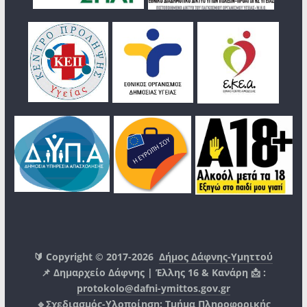
🔰 Copyright © 2017-2026
Δήμος Δάφνης-Υμηττού
📌 Δημαρχείο Δάφνης | Έλλης 16 & Κανάρη 📩 :
protokolo@dafni-ymittos.gov.gr
🔹Σχεδιασμός-Υλοποίηση:
Τμήμα Πληροφορικής