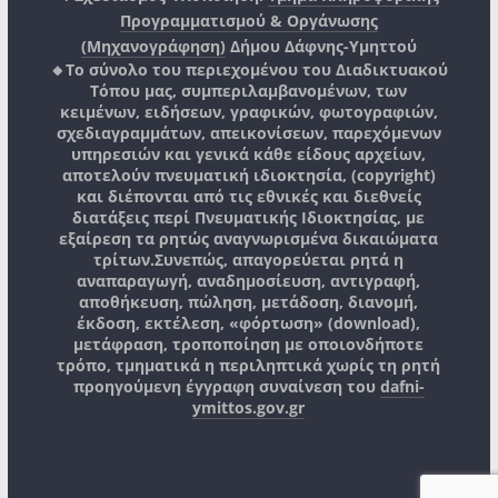
Προγραμματισμού & Οργάνωσης
(Μηχανογράφηση)
Δήμου Δάφνης-Υμηττού
🔸Το σύνολο του περιεχομένου του Διαδικτυακού
Τόπου μας, συμπεριλαμβανομένων, των
κειμένων, ειδήσεων, γραφικών, φωτογραφιών,
σχεδιαγραμμάτων, απεικονίσεων, παρεχόμενων
υπηρεσιών και γενικά κάθε είδους αρχείων,
αποτελούν πνευματική ιδιοκτησία, (copyright)
και διέπονται από τις εθνικές και διεθνείς
διατάξεις περί Πνευματικής Ιδιοκτησίας, με
εξαίρεση τα ρητώς αναγνωρισμένα δικαιώματα
τρίτων.
Συνεπώς, απαγορεύεται ρητά η
αναπαραγωγή, αναδημοσίευση, αντιγραφή,
αποθήκευση, πώληση, μετάδοση, διανομή,
έκδοση, εκτέλεση, «φόρτωση» (download),
μετάφραση, τροποποίηση με οποιονδήποτε
τρόπο, τμηματικά η περιληπτικά χωρίς τη ρητή
προηγούμενη έγγραφη συναίνεση του
dafni-
ymittos.gov.gr