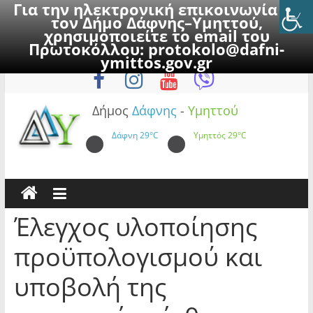
Για την ηλεκτρονική επικοινωνία με
τον Δήμο Δάφνης–Υμηττού,
χρησιμοποιείτε το email του
Πρωτοκόλλου:
protokolo@dafni-
Skip
Πέμπτη, 6 Αυγούστου 2026
ymittos.gov.gr
to
content
Δήμος
Δάφνης
-
Υμηττού
Δάφνη
29°C
Υμηττός
29°C
Έλεγχος υλοποίησης
προϋπολογισμού και
υποβολή της