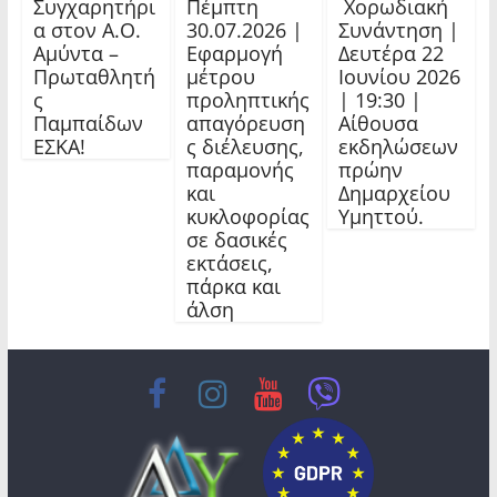
Συγχαρητήρι
Πέμπτη
Χορωδιακή
α στον Α.Ο.
30.07.2026 |
Συνάντηση |
Αμύντα –
Εφαρμογή
Δευτέρα 22
Πρωταθλητή
μέτρου
Ιουνίου 2026
ς
προληπτικής
| 19:30 |
Παμπαίδων
απαγόρευση
Αίθουσα
ΕΣΚΑ!
ς διέλευσης,
εκδηλώσεων
παραμονής
πρώην
και
Δημαρχείου
κυκλοφορίας
Υμηττού.
σε δασικές
εκτάσεις,
πάρκα και
άλση