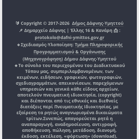
🔰 Copyright © 2017-2026
Δήμος Δάφνης-Υμηττού
📌 Δημαρχείο Δάφνης | Έλλης 16 & Κανάρη 📩 :
protokolo@dafni-ymittos.gov.gr
🔹Σχεδιασμός-Υλοποίηση:
Τμήμα Πληροφορικής
Προγραμματισμού & Οργάνωσης
(Μηχανογράφηση)
Δήμου Δάφνης-Υμηττού
🔸Το σύνολο του περιεχομένου του Διαδικτυακού
Τόπου μας, συμπεριλαμβανομένων, των
κειμένων, ειδήσεων, γραφικών, φωτογραφιών,
σχεδιαγραμμάτων, απεικονίσεων, παρεχόμενων
υπηρεσιών και γενικά κάθε είδους αρχείων,
αποτελούν πνευματική ιδιοκτησία, (copyright)
και διέπονται από τις εθνικές και διεθνείς
διατάξεις περί Πνευματικής Ιδιοκτησίας, με
εξαίρεση τα ρητώς αναγνωρισμένα δικαιώματα
τρίτων.
Συνεπώς, απαγορεύεται ρητά η
αναπαραγωγή, αναδημοσίευση, αντιγραφή,
αποθήκευση, πώληση, μετάδοση, διανομή,
έκδοση, εκτέλεση, «φόρτωση» (download),