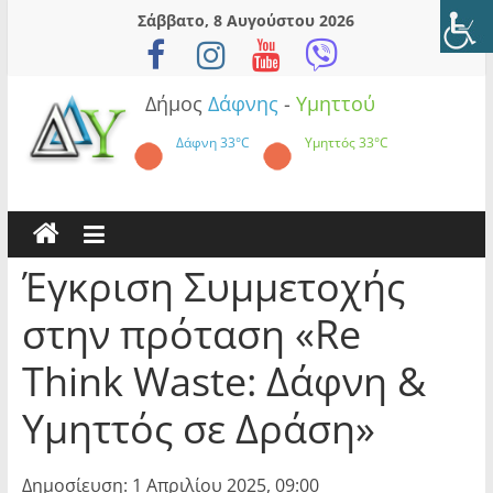
Skip
Σάββατο, 8 Αυγούστου 2026
to
content
Δήμος
Δάφνης
-
Υμηττού
Δάφνη
33°C
Υμηττός
33°C
Έγκριση Συμμετοχής
στην πρόταση «Re
Think Waste: Δάφνη &
Υμηττός σε Δράση»
Δημοσίευση: 1 Απριλίου 2025, 09:00