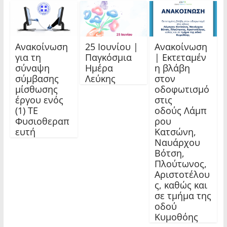
Ανακοίνωση
25 Ιουνίου |
Ανακοίνωση
για τη
Παγκόσμια
| Εκτεταμέν
σύναψη
Ημέρα
η βλάβη
σύμβασης
Λεύκης
στον
μίσθωσης
οδοφωτισμό
έργου ενός
στις
(1) ΤΕ
οδούς Λάμπ
Φυσιοθεραπ
ρου
ευτή
Κατσώνη,
Ναυάρχου
Βότση,
Πλούτωνος,
Αριστοτέλου
ς, καθώς και
σε τμήμα της
οδού
Κυμοθόης