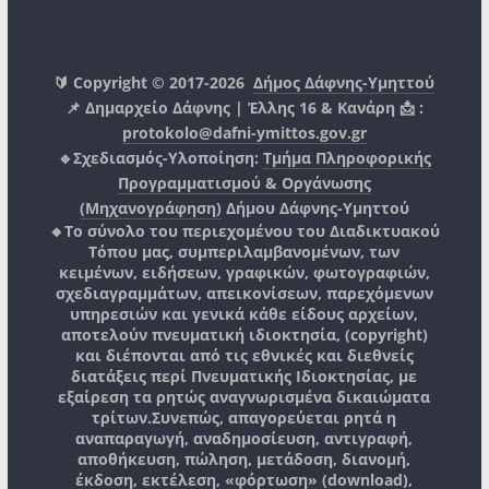
🔰 Copyright © 2017-2026
Δήμος Δάφνης-Υμηττού
📌 Δημαρχείο Δάφνης | Έλλης 16 & Κανάρη 📩 :
protokolo@dafni-ymittos.gov.gr
🔹Σχεδιασμός-Υλοποίηση:
Τμήμα Πληροφορικής
Προγραμματισμού & Οργάνωσης
(Μηχανογράφηση)
Δήμου Δάφνης-Υμηττού
🔸Το σύνολο του περιεχομένου του Διαδικτυακού
Τόπου μας, συμπεριλαμβανομένων, των
κειμένων, ειδήσεων, γραφικών, φωτογραφιών,
σχεδιαγραμμάτων, απεικονίσεων, παρεχόμενων
υπηρεσιών και γενικά κάθε είδους αρχείων,
αποτελούν πνευματική ιδιοκτησία, (copyright)
και διέπονται από τις εθνικές και διεθνείς
διατάξεις περί Πνευματικής Ιδιοκτησίας, με
εξαίρεση τα ρητώς αναγνωρισμένα δικαιώματα
τρίτων.
Συνεπώς, απαγορεύεται ρητά η
αναπαραγωγή, αναδημοσίευση, αντιγραφή,
αποθήκευση, πώληση, μετάδοση, διανομή,
έκδοση, εκτέλεση, «φόρτωση» (download),