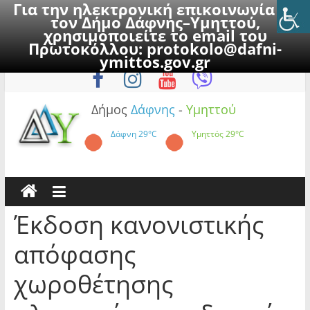
Για την ηλεκτρονική επικοινωνία με
τον Δήμο Δάφνης–Υμηττού,
χρησιμοποιείτε το email του
Πρωτοκόλλου:
protokolo@dafni-
Skip
Σάββατο, 8 Αυγούστου 2026
ymittos.gov.gr
to
content
Δήμος
Δάφνης
-
Υμηττού
Δάφνη
29°C
Υμηττός
29°C
Έκδοση κανονιστικής
απόφασης
χωροθέτησης