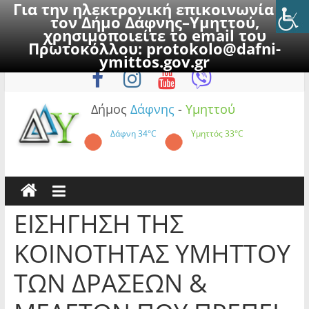
Για την ηλεκτρονική επικοινωνία με
τον Δήμο Δάφνης–Υμηττού,
χρησιμοποιείτε το email του
Πρωτοκόλλου:
protokolo@dafni-
Skip
Κυριακή, 9 Αυγούστου 2026
ymittos.gov.gr
to
content
Δήμος
Δάφνης
-
Υμηττού
Δάφνη
34°C
Υμηττός
33°C
ΕΙΣΗΓΗΣΗ ΤΗΣ
ΚΟΙΝΟΤΗΤΑΣ ΥΜΗΤΤΟΥ
ΤΩΝ ΔΡΑΣΕΩΝ &