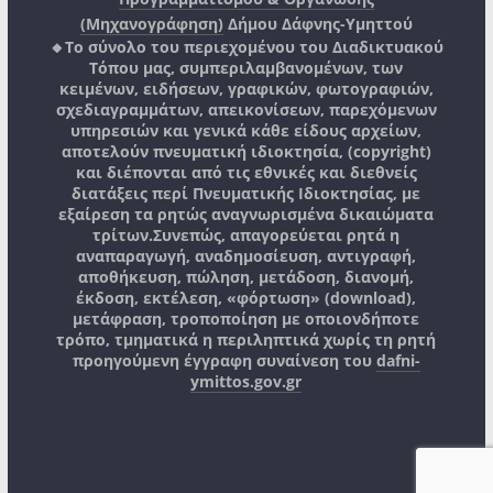
(Μηχανογράφηση)
Δήμου Δάφνης-Υμηττού
🔸Το σύνολο του περιεχομένου του Διαδικτυακού
Τόπου μας, συμπεριλαμβανομένων, των
κειμένων, ειδήσεων, γραφικών, φωτογραφιών,
σχεδιαγραμμάτων, απεικονίσεων, παρεχόμενων
υπηρεσιών και γενικά κάθε είδους αρχείων,
αποτελούν πνευματική ιδιοκτησία, (copyright)
και διέπονται από τις εθνικές και διεθνείς
διατάξεις περί Πνευματικής Ιδιοκτησίας, με
εξαίρεση τα ρητώς αναγνωρισμένα δικαιώματα
τρίτων.
Συνεπώς, απαγορεύεται ρητά η
αναπαραγωγή, αναδημοσίευση, αντιγραφή,
αποθήκευση, πώληση, μετάδοση, διανομή,
έκδοση, εκτέλεση, «φόρτωση» (download),
μετάφραση, τροποποίηση με οποιονδήποτε
τρόπο, τμηματικά η περιληπτικά χωρίς τη ρητή
προηγούμενη έγγραφη συναίνεση του
dafni-
ymittos.gov.gr