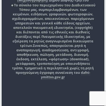
(Μηχανογράφηση)
Δήμου Δάφνης-Υμηττού
🔸Το σύνολο του περιεχομένου του Διαδικτυακού
Τόπου μας, συμπεριλαμβανομένων, των
κειμένων, ειδήσεων, γραφικών, φωτογραφιών,
σχεδιαγραμμάτων, απεικονίσεων, παρεχόμενων
υπηρεσιών και γενικά κάθε είδους αρχείων,
αποτελούν πνευματική ιδιοκτησία, (copyright)
και διέπονται από τις εθνικές και διεθνείς
διατάξεις περί Πνευματικής Ιδιοκτησίας, με
εξαίρεση τα ρητώς αναγνωρισμένα δικαιώματα
τρίτων.
Συνεπώς, απαγορεύεται ρητά η
αναπαραγωγή, αναδημοσίευση, αντιγραφή,
αποθήκευση, πώληση, μετάδοση, διανομή,
έκδοση, εκτέλεση, «φόρτωση» (download),
μετάφραση, τροποποίηση με οποιονδήποτε
τρόπο, τμηματικά η περιληπτικά χωρίς τη ρητή
προηγούμενη έγγραφη συναίνεση του
dafni-
ymittos.gov.gr