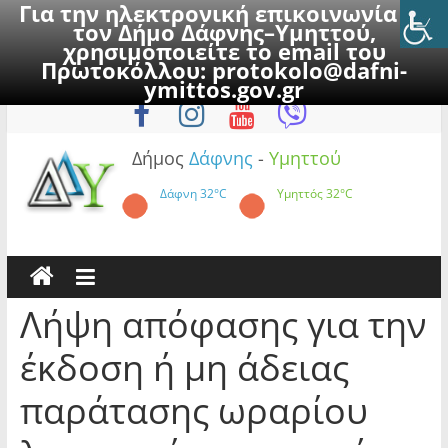
Για την ηλεκτρονική επικοινωνία με
τον Δήμο Δάφνης–Υμηττού,
χρησιμοποιείτε το email του
Πρωτοκόλλου:
protokolo@dafni-
Skip
Σάββατο, 8 Αυγούστου 2026
ymittos.gov.gr
to
content
Δήμος
Δάφνης
-
Υμηττού
Δάφνη
32°C
Υμηττός
32°C
Λήψη απόφασης για την
έκδοση ή μη άδειας
παράτασης ωραρίου