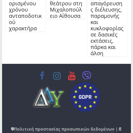
ορισμένου
θεάτρου στη
απαγόρευση
χρόνου
Μιχαλοπούλ
ς διέλευσης,
ανταποδοτικ
ειο Αίθουσα
παραμονής
ού
και
χαρακτήρα
κυκλοφορίας
σε δασικές
εκτάσεις,
πάρκα και
άλση
🛡️
Πολιτική προστασίας προσωπικών δεδομένων
|📄