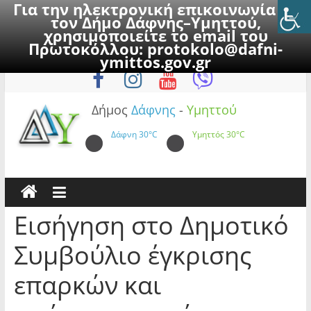
Για την ηλεκτρονική επικοινωνία με
τον Δήμο Δάφνης–Υμηττού,
χρησιμοποιείτε το email του
Πρωτοκόλλου:
protokolo@dafni-
Skip
Πέμπτη, 6 Αυγούστου 2026
ymittos.gov.gr
to
content
Δήμος
Δάφνης
-
Υμηττού
Δάφνη
30°C
Υμηττός
30°C
Εισήγηση στο Δημοτικό
Συμβούλιο έγκρισης
επαρκών και