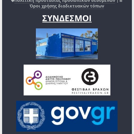
🛡️
Πολιτική προστασίας προσωπικών δεδομένων
|📄
Όροι χρήσης διαδικτυακών τόπων
ΣΥΝΔΕΣΜΟΙ