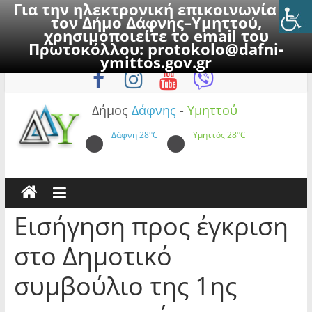
Για την ηλεκτρονική επικοινωνία με
τον Δήμο Δάφνης–Υμηττού,
χρησιμοποιείτε το email του
Πρωτοκόλλου:
protokolo@dafni-
Skip
Πέμπτη, 6 Αυγούστου 2026
ymittos.gov.gr
to
content
Δήμος
Δάφνης
-
Υμηττού
Δάφνη
28°C
Υμηττός
28°C
Εισήγηση προς έγκριση
στο Δημοτικό
συμβούλιο της 1ης