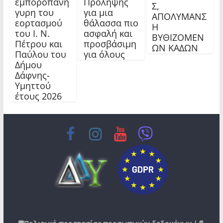
εμποροπανή
Πρόληψης
Σ,
γυρη του
για μια
ΑΠΟΛΥΜΑΝΣ
εορτασμού
θάλασσα πιο
Η
του Ι. Ν.
ασφαλή και
ΒΥΘΙΖΟΜΕΝ
Πέτρου και
προσβάσιμη
ΩΝ ΚΑΔΩΝ
Παύλου του
για όλους
Δήμου
Δάφνης-
Υμηττού
έτους 2026