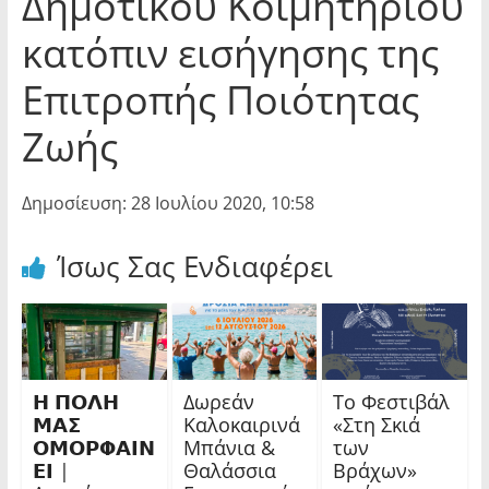
Δημοτικού Κοιμητηρίου
κατόπιν εισήγησης της
Επιτροπής Ποιότητας
Ζωής
Δημοσίευση: 28 Ιουλίου 2020, 10:58
Ίσως Σας Ενδιαφέρει
𝝜 𝝥𝝤𝝠𝝜
Δωρεάν
Το Φεστιβάλ
𝝡𝝖𝝨
Καλοκαιρινά
«Στη Σκιά
𝝤𝝡𝝤𝝦𝝫𝝖𝝞𝝢
Μπάνια &
των
𝝚𝝞 |
Θαλάσσια
Βράχων»