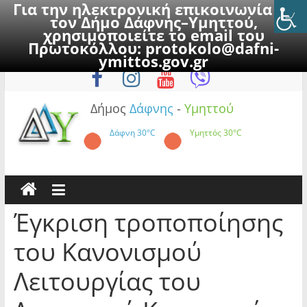
Για την ηλεκτρονική επικοινωνία με
τον Δήμο Δάφνης–Υμηττού,
χρησιμοποιείτε το email του
Πρωτοκόλλου:
protokolo@dafni-
Skip
Κυριακή, 9 Αυγούστου 2026
ymittos.gov.gr
to
content
Δήμος
Δάφνης
-
Υμηττού
Δάφνη
30°C
Υμηττός
30°C
Έγκριση τροποποίησης
του Κανονισμού
Λειτουργίας του