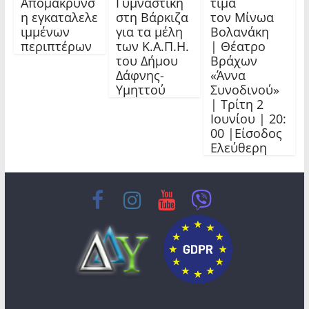
Απομάκρυνσ
Γυμναστική
τιμά
η εγκαταλελε
στη Βάρκιζα
τον Μίνωα
ιμμένων
για τα μέλη
Βολανάκη
περιπτέρων
των Κ.Α.Π.Η.
| Θέατρο
του Δήμου
Βράχων
Δάφνης-
«Άννα
Υμηττού
Συνοδινού»
| Τρίτη 2
Ιουνίου | 20:
00 |Είσοδος
Ελεύθερη