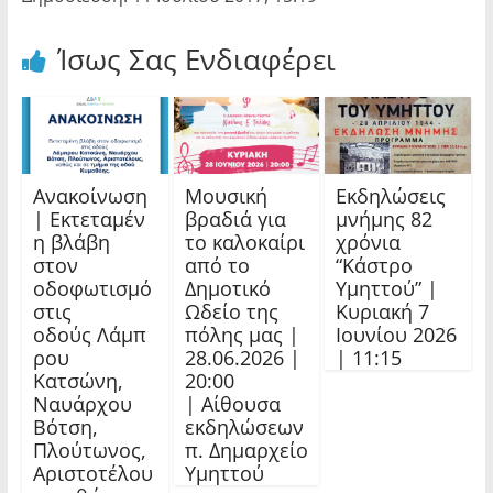
Ίσως Σας Ενδιαφέρει
Ανακοίνωση
Μουσική
Εκδηλώσεις
| Εκτεταμέν
βραδιά για
μνήμης 82
η βλάβη
το καλοκαίρι
χρόνια
στον
από το
“Κάστρο
οδοφωτισμό
Δημοτικό
Υμηττού” |
στις
Ωδείο της
Κυριακή 7
οδούς Λάμπ
πόλης μας |
Ιουνίου 2026
ρου
28.06.2026 |
| 11:15
Κατσώνη,
20:00
Ναυάρχου
| Αίθουσα
Βότση,
εκδηλώσεων
Πλούτωνος,
π. Δημαρχείο
Αριστοτέλου
Υμηττού