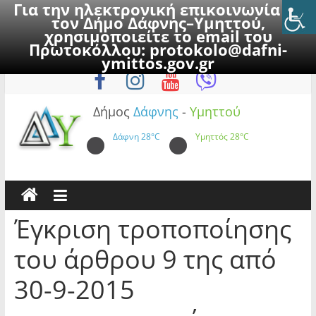
Για την ηλεκτρονική επικοινωνία με
τον Δήμο Δάφνης–Υμηττού,
χρησιμοποιείτε το email του
Πρωτοκόλλου:
protokolo@dafni-
Skip
Πέμπτη, 6 Αυγούστου 2026
ymittos.gov.gr
to
content
Δήμος
Δάφνης
-
Υμηττού
Δάφνη
28°C
Υμηττός
28°C
Έγκριση τροποποίησης
του άρθρου 9 της από
30-9-2015