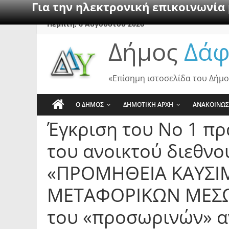
Για την ηλεκτρονική επικοινωνία
Skip
Πέμπτη, 6 Αυγούστου 2026
to
Δήμος
Δάφ
content
«Επίσημη ιστοσελίδα του Δήμο
Ο ΔΗΜΟΣ
ΔΗΜΟΤΙΚΗ ΑΡΧΗ
ΑΝΑΚΟΙΝΩΣ
Έγκριση του Νο 1 πρ
του ανοικτού διεθνο
«ΠΡΟΜΗΘΕΙΑ ΚΑΥΣΙΜ
ΜΕΤΑΦΟΡΙΚΩΝ ΜΕΣΩΝ
του «προσωρινών» 