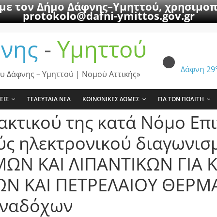
 με τον Δήμο Δάφνης–Υμηττού, χρησιμοπ
protokolo@dafni-ymittos.gov.gr
νης
-
Υμηττού
Δάφνη
29
υ Δάφνης – Υμηττού | Νομού Αττικής»
ΕΙΣ
ΤΕΛΕΥΤΑΙΑ ΝΕΑ
ΚΟΙΝΩΝΙΚΕΣ ΔΟΜΕΣ
ΓΙΑ ΤΟΝ ΠΟΛΙΤΗ
ακτικού της κατά Νόμο Επ
ύς ηλεκτρονικού διαγωνισμ
ΩΝ ΚΑΙ ΛΙΠΑΝΤΙΚΩΝ ΓΙΑ 
 ΚΑΙ ΠΕΤΡΕΛΑΙΟΥ ΘΕΡΜΑΝ
αναδόχων