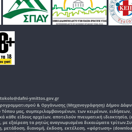
tokolo@dafni-ymittos.gov.gr
Προγραμματισμού & Οργάνωσης (Μηχανογράφηση)
Δήμου Δάφν
ύ Τόπου μας, συμπεριλαμβανομένων, των κειμένων, ειδήσεων
 κάθε είδους αρχείων, αποτελούν πνευματική ιδιοκτησία, (co
ς, με εξαίρεση τα ρητώς αναγνωρισμένα δικαιώματα τρίτων.
Συ
, μετάδοση, διανομή, έκδοση, εκτέλεση, «φόρτωση» (downlo