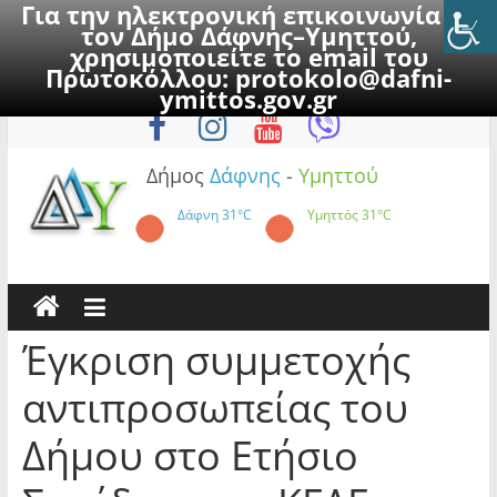
Για την ηλεκτρονική επικοινωνία με
τον Δήμο Δάφνης–Υμηττού,
χρησιμοποιείτε το email του
Πρωτοκόλλου:
protokolo@dafni-
Skip
Κυριακή, 9 Αυγούστου 2026
ymittos.gov.gr
to
content
Δήμος
Δάφνης
-
Υμηττού
Δάφνη
31°C
Υμηττός
31°C
Έγκριση συμμετοχής
αντιπροσωπείας του
Δήμου στο Ετήσιο