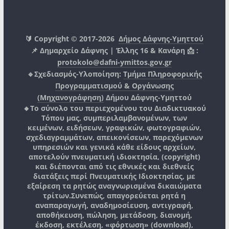
🔰 Copyright © 2017-2026
Δήμος Δάφνης-Υμηττού
📌 Δημαρχείο Δάφνης | Έλλης 16 & Κανάρη 📩 :
protokolo@dafni-ymittos.gov.gr
🔹Σχεδιασμός-Υλοποίηση:
Τμήμα Πληροφορικής
Προγραμματισμού & Οργάνωσης
(Μηχανογράφηση)
Δήμου Δάφνης-Υμηττού
🔸Το σύνολο του περιεχομένου του Διαδικτυακού
Τόπου μας, συμπεριλαμβανομένων, των
κειμένων, ειδήσεων, γραφικών, φωτογραφιών,
σχεδιαγραμμάτων, απεικονίσεων, παρεχόμενων
υπηρεσιών και γενικά κάθε είδους αρχείων,
αποτελούν πνευματική ιδιοκτησία, (copyright)
και διέπονται από τις εθνικές και διεθνείς
διατάξεις περί Πνευματικής Ιδιοκτησίας, με
εξαίρεση τα ρητώς αναγνωρισμένα δικαιώματα
τρίτων.
Συνεπώς, απαγορεύεται ρητά η
αναπαραγωγή, αναδημοσίευση, αντιγραφή,
αποθήκευση, πώληση, μετάδοση, διανομή,
έκδοση, εκτέλεση, «φόρτωση» (download),