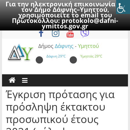
Για την ηλεκτρονική επικοινωνία με
τον Δήμο Δάφνης–Υμηττού,
χρησιμοποιείτε το email του
Πρωτοκόλλου:
protokolo@dafni-
Skip
Παρασκευή, 7 Αυγούστου 2026
ymittos.gov.gr
to
content
Δήμος
Δάφνης
-
Υμηττού
Δάφνη
29°C
Υμηττός
29°C
Έγκριση πρότασης για
πρόσληψη έκτακτου
προσωπικού έτους