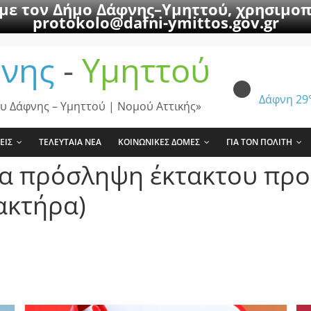
 με τον Δήμο Δάφνης–Υμηττού, χρησιμοπ
protokolo@dafni-ymittos.gov.gr
νης
-
Υμηττού
Δάφνη
29
υ Δάφνης – Υμηττού | Νομού Αττικής»
ΕΙΣ
ΤΕΛΕΥΤΑΙΑ ΝΕΑ
ΚΟΙΝΩΝΙΚΕΣ ΔΟΜΕΣ
ΓΙΑ ΤΟΝ ΠΟΛΙΤΗ
ια πρόσληψη έκτακτου προ
ακτήρα)