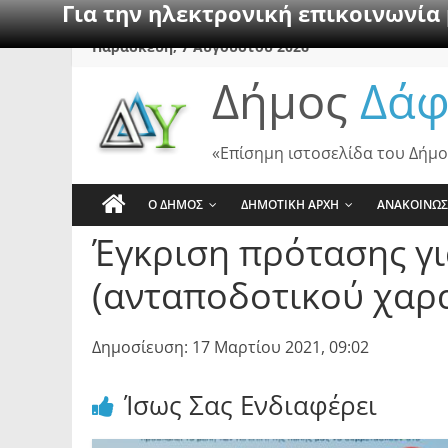
Για την ηλεκτρονική επικοινωνία
Skip
Παρασκευή, 7 Αυγούστου 2026
to
Δήμος
Δάφ
content
«Επίσημη ιστοσελίδα του Δήμο
Ο ΔΗΜΟΣ
ΔΗΜΟΤΙΚΗ ΑΡΧΗ
ΑΝΑΚΟΙΝΩΣ
Έγκριση πρότασης γ
(ανταποδοτικού χαρ
Δημοσίευση: 17 Μαρτίου 2021, 09:02
Ίσως Σας Ενδιαφέρει