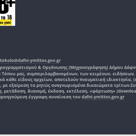
tokolo@dafni-ymittos.gov.gr
Προγραμματισμού & Οργάνωσης (Μηχανογράφηση)
Δήμου Δάφν
ύ Τόπου μας, συμπεριλαμβανομένων, των κειμένων, ειδήσεων
 κάθε είδους αρχείων, αποτελούν πνευματική ιδιοκτησία, (co
ς, με εξαίρεση τα ρητώς αναγνωρισμένα δικαιώματα τρίτων.
Συ
, μετάδοση, διανομή, έκδοση, εκτέλεση, «φόρτωση» (downlo
 προηγούμενη έγγραφη συναίνεση του
dafni-ymittos.gov.gr