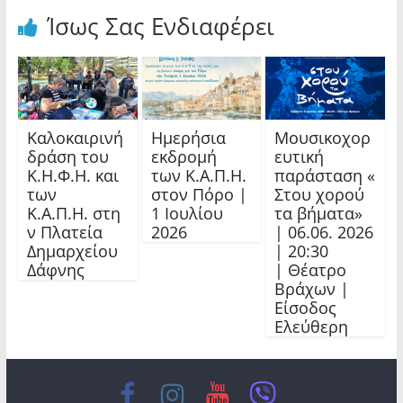
Ίσως Σας Ενδιαφέρει
Καλοκαιρινή
Ημερήσια
Μουσικοχορ
δράση του
εκδρομή
ευτική
Κ.Η.Φ.Η. και
των Κ.Α.Π.Η.
παράσταση «
των
στον Πόρο |
Στου χορού
Κ.Α.Π.Η. στη
1 Ιουλίου
τα βήματα»
ν Πλατεία
2026
| 06.06. 2026
Δημαρχείου
| 20:30
Δάφνης
| Θέατρο
Βράχων |
Είσοδος
Ελεύθερη