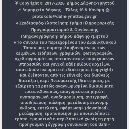
🔰 Copyright © 2017-2026
Δήμος Δάφνης-Υμηττού
📌 Δημαρχείο Δάφνης | Έλλης 16 & Κανάρη 📩 :
protokolo@dafni-ymittos.gov.gr
🔹Σχεδιασμός-Υλοποίηση:
Τμήμα Πληροφορικής
Προγραμματισμού & Οργάνωσης
(Μηχανογράφηση)
Δήμου Δάφνης-Υμηττού
🔸Το σύνολο του περιεχομένου του Διαδικτυακού
Τόπου μας, συμπεριλαμβανομένων, των
κειμένων, ειδήσεων, γραφικών, φωτογραφιών,
σχεδιαγραμμάτων, απεικονίσεων, παρεχόμενων
υπηρεσιών και γενικά κάθε είδους αρχείων,
αποτελούν πνευματική ιδιοκτησία, (copyright)
και διέπονται από τις εθνικές και διεθνείς
διατάξεις περί Πνευματικής Ιδιοκτησίας, με
εξαίρεση τα ρητώς αναγνωρισμένα δικαιώματα
τρίτων.
Συνεπώς, απαγορεύεται ρητά η
αναπαραγωγή, αναδημοσίευση, αντιγραφή,
αποθήκευση, πώληση, μετάδοση, διανομή,
έκδοση, εκτέλεση, «φόρτωση» (download),
μετάφραση, τροποποίηση με οποιονδήποτε
τρόπο, τμηματικά η περιληπτικά χωρίς τη ρητή
προηγούμενη έγγραφη συναίνεση του
dafni-