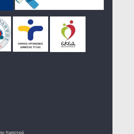
ης-Υμηττού