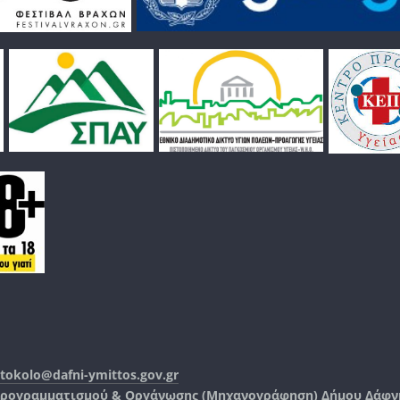
tokolo@dafni-ymittos.gov.gr
Προγραμματισμού & Οργάνωσης (Μηχανογράφηση)
Δήμου Δάφν