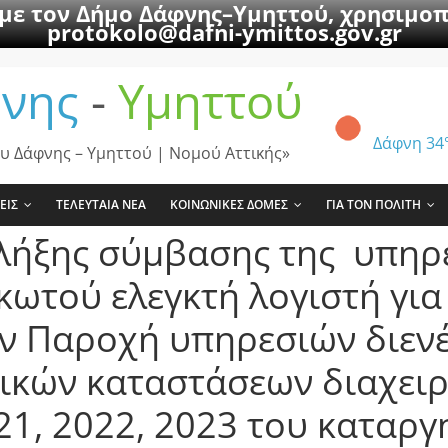
 με τον Δήμο Δάφνης–Υμηττού, χρησιμοπ
protokolo@dafni-ymittos.gov.gr
νης
-
Υμηττού
Δάφνη
34
υ Δάφνης – Υμηττού | Νομού Αττικής»
ΕΙΣ
ΤΕΛΕΥΤΑΙΑ ΝΕΑ
ΚΟΙΝΩΝΙΚΕΣ ΔΟΜΕΣ
ΓΙΑ ΤΟΝ ΠΟΛΙΤΗ
λήξης σύμβασης της υπηρε
κωτού ελεγκτή λογιστή για
ν Παροχή υπηρεσιών διενέ
μικών καταστάσεων διαχει
021, 2022, 2023 του καταρ