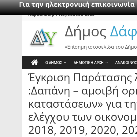
Για την ηλεκτρονική επικοινωνία
Skip
Παρασκευή, 7 Αυγούστου 2026
to
Δήμος
Δάφ
content
«Επίσημη ιστοσελίδα του Δήμο
Ο ΔΗΜΟΣ
ΔΗΜΟΤΙΚΗ ΑΡΧΗ
ΑΝΑΚΟΙΝΩΣ
Έγκριση Παράτασης 
:Δαπάνη – αμοιβή ορ
καταστάσεων» για τη
ελέγχου των οικονο
2018, 2019, 2020, 2