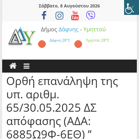
Skip
Σάββατο, 8 Αυγούστου 2026
to
content
Δήμος
Δάφνης
-
Υμηττού
Δάφνη
28°C
Υμηττός
28°C
Ορθή επανάληψη της
υπ. αριθμ.
65/30.05.2025 ΔΣ
απόφασης (ΑΔΑ:
6885Ω9Φ-6ΕΘ) ’’