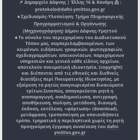
📌 Δημαρχείο Δάφνης | Έλλης 16 & Κανάρη 📩 :
protokolo@dafni-ymittos.gov.gr
🔹Σχεδιασμός-Υλοποίηση:
Τμήμα Πληροφορικής
Προγραμματισμού & Οργάνωσης
(Μηχανογράφηση)
Δήμου Δάφνης-Υμηττού
🔸Το σύνολο του περιεχομένου του Διαδικτυακού
Τόπου μας, συμπεριλαμβανομένων, των
κειμένων, ειδήσεων, γραφικών, φωτογραφιών,
σχεδιαγραμμάτων, απεικονίσεων, παρεχόμενων
υπηρεσιών και γενικά κάθε είδους αρχείων,
αποτελούν πνευματική ιδιοκτησία, (copyright)
και διέπονται από τις εθνικές και διεθνείς
διατάξεις περί Πνευματικής Ιδιοκτησίας, με
εξαίρεση τα ρητώς αναγνωρισμένα δικαιώματα
τρίτων.
Συνεπώς, απαγορεύεται ρητά η
αναπαραγωγή, αναδημοσίευση, αντιγραφή,
αποθήκευση, πώληση, μετάδοση, διανομή,
έκδοση, εκτέλεση, «φόρτωση» (download),
μετάφραση, τροποποίηση με οποιονδήποτε
τρόπο, τμηματικά η περιληπτικά χωρίς τη ρητή
προηγούμενη έγγραφη συναίνεση του
dafni-
ymittos.gov.gr