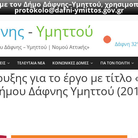
 με τον Δήμο Δάφνης–Υμηττού, χρησιμοπ
protokolo@dafni-ymittos.gov.gr
νης
-
Υμηττού
Δάφνη
32
υ Δάφνης – Υμηττού | Νομού Αττικής»
ΕΙΣ
ΤΕΛΕΥΤΑΙΑ ΝΕΑ
ΚΟΙΝΩΝΙΚΕΣ ΔΟΜΕΣ
ΓΙΑ ΤΟΝ ΠΟΛΙΤΗ
υξης για το έργο με τίτλο
ήμου Δάφνης Υμηττού (201