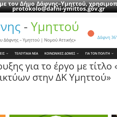
 με τον Δήμο Δάφνης–Υμηττού, χρησιμοπ
protokolo@dafni-ymittos.gov.gr
νης
-
Υμηττού
Δάφνη
36
υ Δάφνης – Υμηττού | Νομού Αττικής»
ΕΙΣ
ΤΕΛΕΥΤΑΙΑ ΝΕΑ
ΚΟΙΝΩΝΙΚΕΣ ΔΟΜΕΣ
ΓΙΑ ΤΟΝ ΠΟΛΙΤΗ
υξης για το έργο με τίτλο
ικτύων στην ΔΚ Υμηττού»