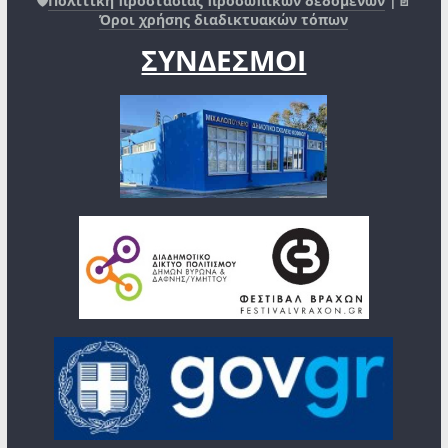
🛡️
Πολιτική προστασίας προσωπικών δεδομένων
|📄
Όροι χρήσης διαδικτυακών τόπων
ΣΥΝΔΕΣΜΟΙ