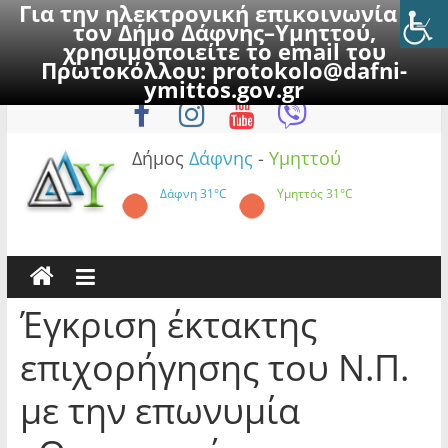
Για την ηλεκτρονική επικοινωνία με
τον Δήμο Δάφνης–Υμηττού,
χρησιμοποιείτε το email του
Πρωτοκόλλου:
protokolo@dafni-
Skip
Κυριακή, 9 Αυγούστου 2026
ymittos.gov.gr
to
content
Δήμος
Δάφνης
-
Υμηττού
Δάφνη
31°C
Υμηττός
31°C
Έγκριση έκτακτης
επιχορήγησης του Ν.Π.
με την επωνυμία