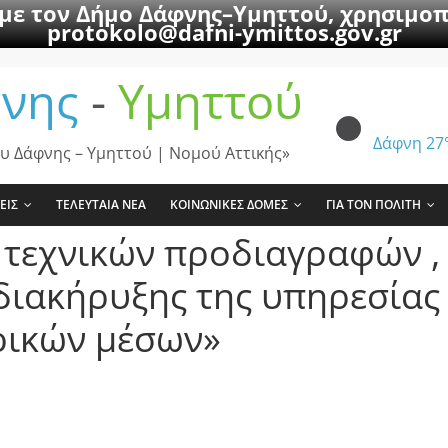
 με τον Δήμο Δάφνης–Υμηττού, χρησιμοπ
protokolo@dafni-ymittos.gov.gr
νης
-
Υμηττού
Δάφνη
27
υ Δάφνης – Υμηττού | Νομού Αττικής»
ΕΙΣ
ΤΕΛΕΥΤΑΙΑ ΝΕΑ
ΚΟΙΝΩΝΙΚΕΣ ΔΟΜΕΣ
ΓΙΑ ΤΟΝ ΠΟΛΙΤΗ
, τεχνικών προδιαγραφών ,
διακήρυξης της υπηρεσίας 
ρικών μέσων»