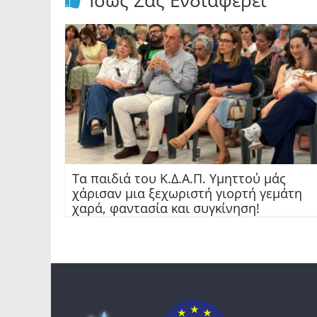
Ίσως Σας Ενδιαφέρει
Τα παιδιά του Κ.Δ.Α.Π. Υμηττού μάς
χάρισαν μια ξεχωριστή γιορτή γεμάτη
χαρά, φαντασία και συγκίνηση!