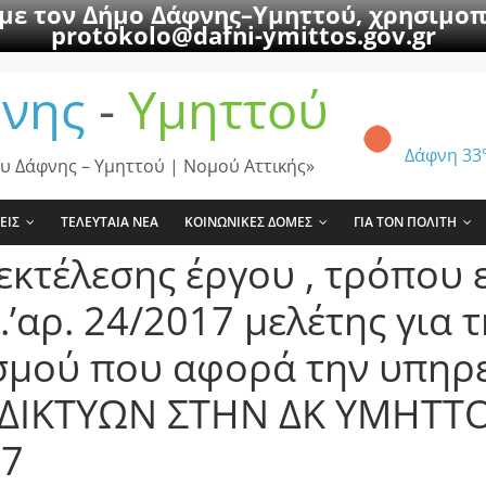
 με τον Δήμο Δάφνης–Υμηττού, χρησιμοπ
protokolo@dafni-ymittos.gov.gr
νης
-
Υμηττού
Δάφνη
33
υ Δάφνης – Υμηττού | Νομού Αττικής»
ΕΙΣ
ΤΕΛΕΥΤΑΙΑ ΝΕΑ
ΚΟΙΝΩΝΙΚΕΣ ΔΟΜΕΣ
ΓΙΑ ΤΟΝ ΠΟΛΙΤΗ
εκτέλεσης έργου , τρόπου 
’αρ. 24/2017 μελέτης για τ
σμού που αφορά την υπηρ
ΔΙΚΤΥΩΝ ΣΤΗΝ ΔΚ ΥΜΗΤΤΟΥ
17