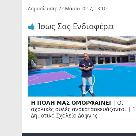
Δημοσίευση: 22 Μαΐου 2017, 13:10
Ίσως Σας Ενδιαφέρει
𝝜 𝝥𝝤𝝠𝝜 𝝡𝝖𝝨 𝝤𝝡𝝤𝝦𝝫𝝖𝝞𝝢𝝚𝝞 | Οι
σχολικές αυλές ανακατασκευάζονται | 1
Δημοτικό Σχολείο Δάφνης