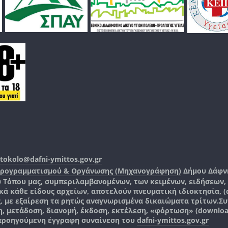
tokolo@dafni-ymittos.gov.gr
Προγραμματισμού & Οργάνωσης (Μηχανογράφηση)
Δήμου Δάφν
ύ Τόπου μας, συμπεριλαμβανομένων, των κειμένων, ειδήσεων
 κάθε είδους αρχείων, αποτελούν πνευματική ιδιοκτησία, (co
ς, με εξαίρεση τα ρητώς αναγνωρισμένα δικαιώματα τρίτων.
Συ
, μετάδοση, διανομή, έκδοση, εκτέλεση, «φόρτωση» (downlo
 προηγούμενη έγγραφη συναίνεση του
dafni-ymittos.gov.gr