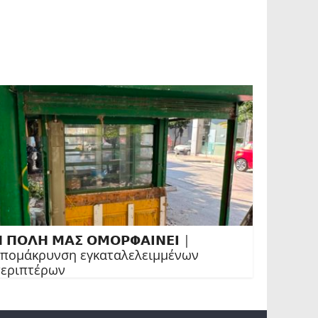
 𝝥𝝤𝝠𝝜 𝝡𝝖𝝨 𝝤𝝡𝝤𝝦𝝫𝝖𝝞𝝢𝝚𝝞 |
πομάκρυνση εγκαταλελειμμένων
εριπτέρων