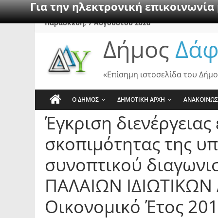
Για την ηλεκτρονική επικοινωνία
Skip
Παρασκευή, 7 Αυγούστου 2026
to
Δήμος
Δάφ
content
«Επίσημη ιστοσελίδα του Δήμο
Ο ΔΗΜΟΣ
ΔΗΜΟΤΙΚΗ ΑΡΧΗ
ΑΝΑΚΟΙΝΩΣ
Έγκριση διενέργειας 
σκοπιμότητας της υπ.
συνοπτικού διαγωνι
ΠΑΛΑΙΩΝ ΙΔΙΩΤΙΚΩΝ 
Οικονομικό Έτος 20