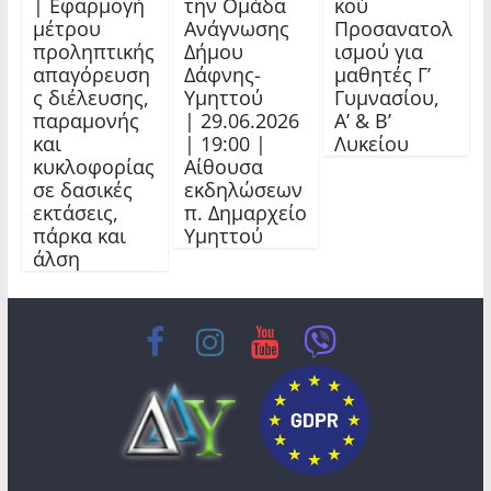
| Εφαρμογή
την Ομάδα
κού
μέτρου
Ανάγνωσης
Προσανατολ
προληπτικής
Δήμου
ισμού για
απαγόρευση
Δάφνης-
μαθητές Γ’
ς διέλευσης,
Υμηττού
Γυμνασίου,
παραμονής
| 29.06.2026
Α’ & Β’
και
| 19:00 |
Λυκείου
κυκλοφορίας
Αίθουσα
σε δασικές
εκδηλώσεων
εκτάσεις,
π. Δημαρχείο
πάρκα και
Υμηττού
άλση