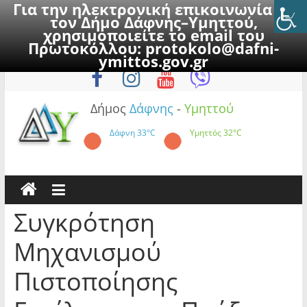
Για την ηλεκτρονική επικοινωνία με
τον Δήμο Δάφνης–Υμηττού,
χρησιμοποιείτε το email του
Πρωτοκόλλου:
protokolo@dafni-
Skip
Παρασκευή, 7 Αυγούστου 2026
ymittos.gov.gr
to
content
Δήμος
Δάφνης
-
Υμηττού
Δάφνη
33°C
Υμηττός
32°C
Συγκρότηση
Μηχανισμού
Πιστοποίησης