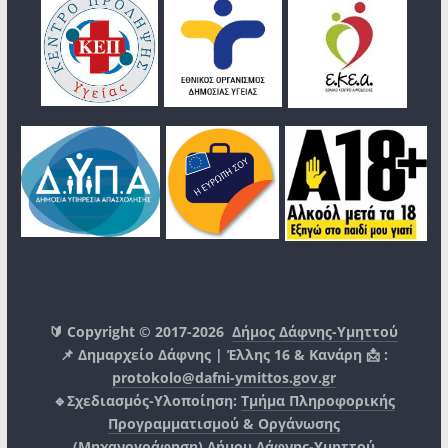
🔰 Copyright © 2017-2026
Δήμος Δάφνης-Υμηττού
📌 Δημαρχείο Δάφνης | Έλλης 16 & Κανάρη 📩 :
protokolo@dafni-ymittos.gov.gr
🔹Σχεδιασμός-Υλοποίηση:
Τμήμα Πληροφορικής
Προγραμματισμού & Οργάνωσης
(Μηχανογράφηση)
Δήμου Δάφνης-Υμηττού